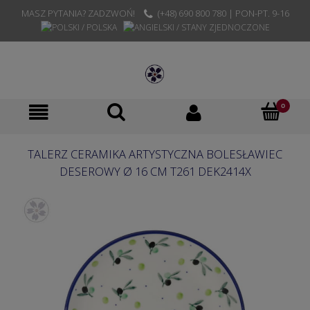
MASZ PYTANIA? ZADZWOŃ!
(+48) 690 800 780 | PON-PT. 9-16
TALERZ CERAMIKA ARTYSTYCZNA BOLESŁAWIEC
DESEROWY Ø 16 CM T261 DEK2414X