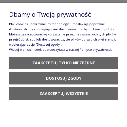
Dbamy o Twoją prywatność
Filiżanka i spodek do herbaty V 0,18 L Ceramika
Artystyczna Bolesławiec F770K dek2414X
Pliki cookies i pokrewne im technologie umożliwiają poprawne
działanie strony i pomagają nam dostosować ofertę do Twoich potrzeb.
58,89 zł
Możesz zaakceptować wykorzystanie przez nas wszystkich tych plików i
przejść do sklepu lub dostosować użycie plików do swoich preferencji,
POWIADOM O
wybierając opcję "Dostosuj zgody".
DOSTĘPNOŚCI
Więcej o plikach cookies przeczytasz w naszej Polityce prywatności.
ZAAKCEPTUJ TYLKO NIEZBĘDNE
DOSTOSUJ ZGODY
Filiżanka i spodek do kawy V 0,2 L Ceramika
ZAAKCEPTUJ WSZYSTKIE
Artystyczna Bolesławiec F768K dek2414X
70,70 zł
DO KOSZYKA