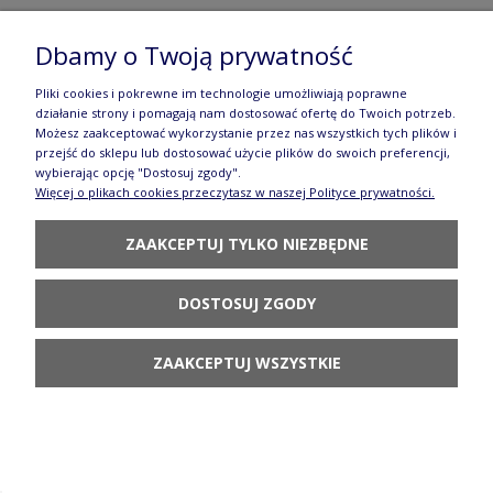
Artystyczna Bolesławiec H16 dek2414X
Dbamy o Twoją prywatność
114,70 zł
Pliki cookies i pokrewne im technologie umożliwiają poprawne
DO KOSZYKA
działanie strony i pomagają nam dostosować ofertę do Twoich potrzeb.
Możesz zaakceptować wykorzystanie przez nas wszystkich tych plików i
przejść do sklepu lub dostosować użycie plików do swoich preferencji,
wybierając opcję "Dostosuj zgody".
Więcej o plikach cookies przeczytasz w naszej Polityce prywatności.
ZAAKCEPTUJ TYLKO NIEZBĘDNE
Miska Ø 10 cm Ceramika Artystyczna Bolesławiec
DOSTOSUJ ZGODY
M558 dek2414X
30,31 zł
ZAAKCEPTUJ WSZYSTKIE
POWIADOM O
DOSTĘPNOŚCI