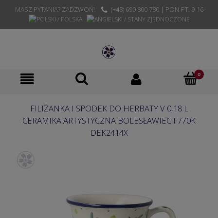
MASZ PYTANIA? ZADZWOŃ!
(+48) 690 800 780 | PON-PT. 9-16
FILIŻANKA I SPODEK DO HERBATY V 0,18 L
CERAMIKA ARTYSTYCZNA BOLESŁAWIEC F770K
DEK2414X