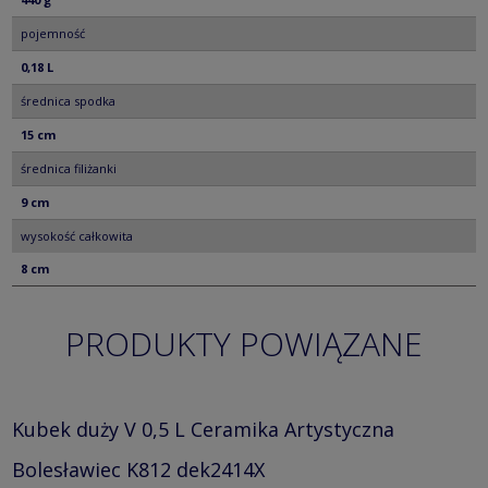
pojemność
0,18 L
średnica spodka
15 cm
średnica filiżanki
9 cm
wysokość całkowita
8 cm
PRODUKTY POWIĄZANE
Kubek duży V 0,5 L Ceramika Artystyczna
Bolesławiec K812 dek2414X