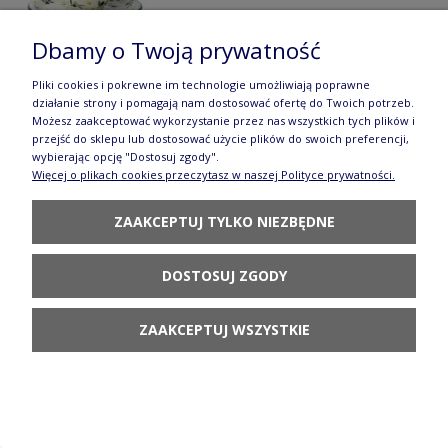
Dbamy o Twoją prywatność
Pliki cookies i pokrewne im technologie umożliwiają poprawne
działanie strony i pomagają nam dostosować ofertę do Twoich potrzeb.
Filiżanka i spodek do kawy V 0,2 L Ceramika
Możesz zaakceptować wykorzystanie przez nas wszystkich tych plików i
przejść do sklepu lub dostosować użycie plików do swoich preferencji,
Artystyczna Bolesławiec F768K dek2414X
wybierając opcję "Dostosuj zgody".
Więcej o plikach cookies przeczytasz w naszej Polityce prywatności.
70,70 zł
ZAAKCEPTUJ TYLKO NIEZBĘDNE
DO KOSZYKA
DOSTOSUJ ZGODY
ZAAKCEPTUJ WSZYSTKIE
Czajnik Ceramika Artystyczna Bolesławiec do
kawy V 1,2 L C060dek2414X