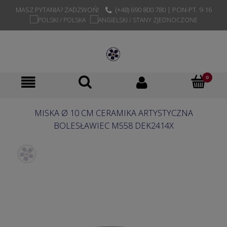
MASZ PYTANIA? ZADZWOŃ!
(+48) 690 800 780 | PON-PT. 9-16
MISKA Ø 10 CM CERAMIKA ARTYSTYCZNA
BOLESŁAWIEC M558 DEK2414X