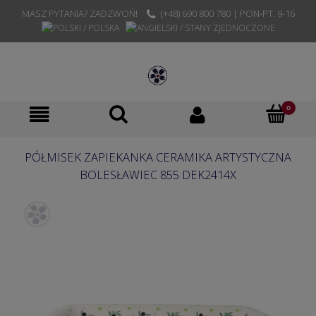
MASZ PYTANIA? ZADZWOŃ!
(+48) 690 800 780 | PON-PT. 9-16
PÓŁMISEK ZAPIEKANKA CERAMIKA ARTYSTYCZNA
BOLESŁAWIEC 855 DEK2414X