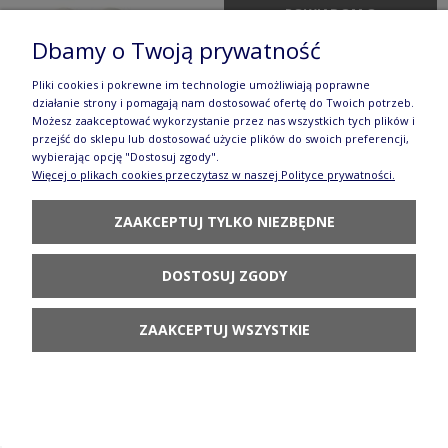
POWIADOM O
DOSTĘPNOŚCI
Dbamy o Twoją prywatność
Pliki cookies i pokrewne im technologie umożliwiają poprawne
działanie strony i pomagają nam dostosować ofertę do Twoich potrzeb.
Możesz zaakceptować wykorzystanie przez nas wszystkich tych plików i
przejść do sklepu lub dostosować użycie plików do swoich preferencji,
wybierając opcję "Dostosuj zgody".
Filiżanka i spodek kotek V 0,25 L Ceramika
Więcej o plikach cookies przeczytasz w naszej Polityce prywatności.
Artystyczna Bolesławiec H16 dek2414X
ZAAKCEPTUJ TYLKO NIEZBĘDNE
114,70 zł
DOSTOSUJ ZGODY
DO KOSZYKA
ZAAKCEPTUJ WSZYSTKIE
Miska Ø 10 cm Ceramika Artystyczna Bolesławiec