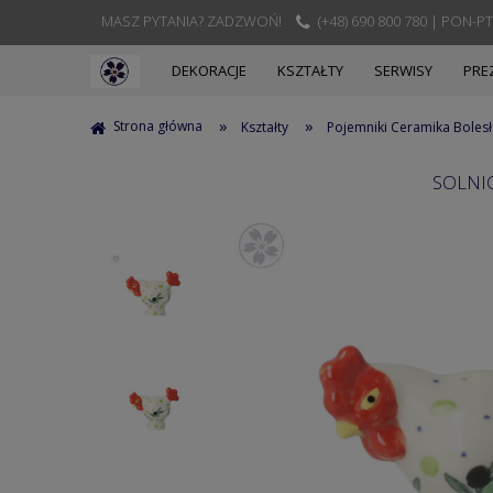
MASZ PYTANIA? ZADZWOŃ!
(+48) 690 800 780 | PON-PT
DEKORACJE
KSZTAŁTY
SERWISY
PRE
»
»
Strona główna
Kształty
Pojemniki Ceramika Boles
SOLNI