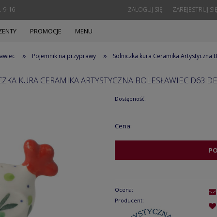
. 9-16
ZALOGUJ SIĘ
ZAREJESTRUJ SI
ZENTY
PROMOCJE
MENU
»
»
ławiec
Pojemnik na przyprawy
Solniczka kura Ceramika Artystyczna
CZKA KURA CERAMIKA ARTYSTYCZNA BOLESŁAWIEC D63 DE
Dostępność:
Cena:
P
Ocena:
Producent: