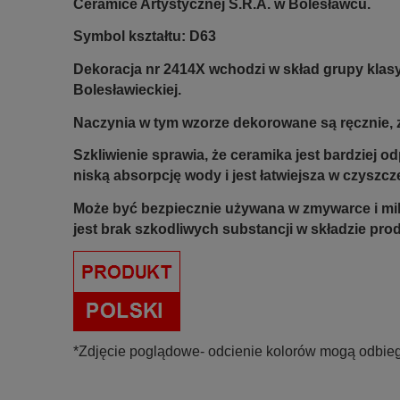
Ceramice Artystycznej S.R.A. w Bolesławcu.
Symbol kształtu: D63
Dekoracja nr 2414X wchodzi w skład grupy klas
Bolesławieckiej.
Naczynia w tym wzorze dekorowane są ręcznie, z
Szkliwienie sprawia, że ceramika jest bardziej 
niską absorpcję wody i jest łatwiejsza w czyszcz
Może być bezpiecznie używana w zmywarce i mi
jest brak szkodliwych substancji w składzie pro
*Zdjęcie poglądowe- odcienie kolorów mogą odbieg