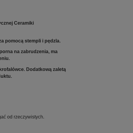
ycznej Ceramiki
a pomocą stempli i pędzla.
odporna na zabrudzenia, ma
eniu.
krofalówce. Dodatkową zaletą
duktu.
ać od rzeczywistych.