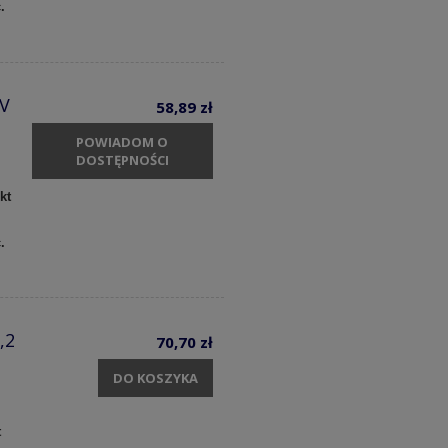
c.
 V
58,89 zł
POWIADOM O
DOSTĘPNOŚCI
kt
c.
,2
70,70 zł
DO KOSZYKA
t