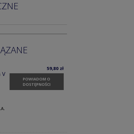
CZNE
IĄZANE
59,80 zł
 V
POWIADOM O
DOSTĘPNOŚCI
.A.