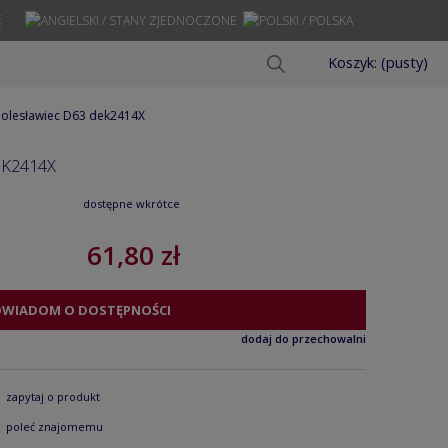
Ę
Koszyk:
(pusty)
 Bolesławiec D63 dek2414X
K2414X
dostępne wkrótce
61,80 zł
OWIADOM O DOSTĘPNOŚCI
dodaj do przechowalni
zapytaj o produkt
poleć znajomemu