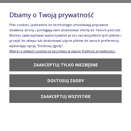
Dbamy o Twoją prywatność
Miska Ø 10 cm Ceramika Artystyczna Bolesławiec
Pliki cookies i pokrewne im technologie umożliwiają poprawne
działanie strony i pomagają nam dostosować ofertę do Twoich potrzeb.
M558 dek2414X
Możesz zaakceptować wykorzystanie przez nas wszystkich tych plików i
przejść do sklepu lub dostosować użycie plików do swoich preferencji,
30,31 zł
wybierając opcję "Dostosuj zgody".
Więcej o plikach cookies przeczytasz w naszej Polityce prywatności.
POWIADOM O
DOSTĘPNOŚCI
ZAAKCEPTUJ TYLKO NIEZBĘDNE
DOSTOSUJ ZGODY
ZAAKCEPTUJ WSZYSTKIE
Talerz Ceramika Artystyczna Bolesławiec
deserowy Ø 16 cm T261 dek2414X
39,31 zł
POWIADOM O