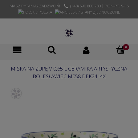
MASZ PYTANIA? ZADZWOŃ!
(+48) 690 800 780 | PON-PT. 9-16
MISKA NA ZUPĘ V 0,65 L CERAMIKA ARTYSTYCZNA
BOLESŁAWIEC M058 DEK2414X