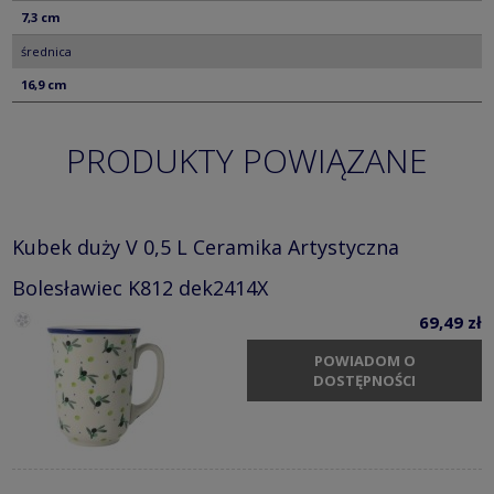
7,3 cm
średnica
16,9 cm
PRODUKTY POWIĄZANE
Kubek duży V 0,5 L Ceramika Artystyczna
Bolesławiec K812 dek2414X
69,49 zł
POWIADOM O
DOSTĘPNOŚCI