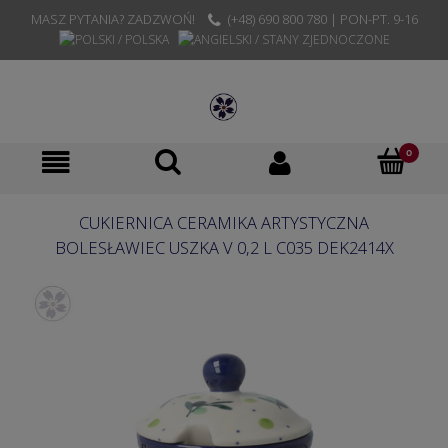
MASZ PYTANIA? ZADZWOŃ!
(+48) 690 800 780 | PON-PT. 9-16
CUKIERNICA CERAMIKA ARTYSTYCZNA
BOLESŁAWIEC USZKA V 0,2 L C035 DEK2414X