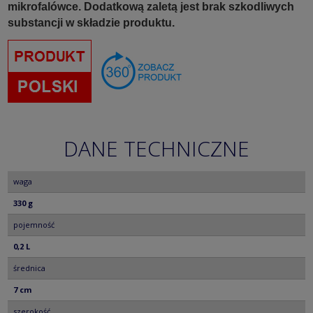
mikrofalówce. Dodatkową zaletą jest brak szkodliwych
substancji w składzie produktu.
DANE TECHNICZNE
waga
330 g
pojemność
0,2 L
średnica
7 cm
szerokość