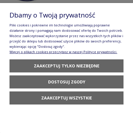
Dbamy o Twoją prywatność
Pliki cookies i pokrewne im technologie umożliwiają poprawne
Miska Ø 10 cm Ceramika Artystyczna Bolesławiec
działanie strony i pomagają nam dostosować ofertę do Twoich potrzeb.
Możesz zaakceptować wykorzystanie przez nas wszystkich tych plików i
M558 dek2414X
przejść do sklepu lub dostosować użycie plików do swoich preferencji,
wybierając opcję "Dostosuj zgody".
30,31 zł
Więcej o plikach cookies przeczytasz w naszej Polityce prywatności.
POWIADOM O
DOSTĘPNOŚCI
ZAAKCEPTUJ TYLKO NIEZBĘDNE
DOSTOSUJ ZGODY
ZAAKCEPTUJ WSZYSTKIE
Talerz Ceramika Artystyczna Bolesławiec
deserowy Ø 16 cm T261 dek2414X
39,31 zł