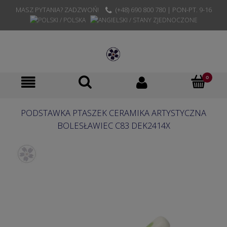
MASZ PYTANIA? ZADZWOŃ!
(+48) 690 800 780 | PON-PT. 9-16
PODSTAWKA PTASZEK CERAMIKA ARTYSTYCZNA
BOLESŁAWIEC C83 DEK2414X