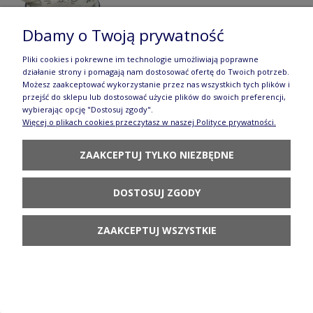
Dbamy o Twoją prywatność
Pliki cookies i pokrewne im technologie umożliwiają poprawne
działanie strony i pomagają nam dostosować ofertę do Twoich potrzeb.
Miska Ø 10 cm Ceramika Artystyczna Bolesławiec
Możesz zaakceptować wykorzystanie przez nas wszystkich tych plików i
przejść do sklepu lub dostosować użycie plików do swoich preferencji,
M558 dek2414X
wybierając opcję "Dostosuj zgody".
Więcej o plikach cookies przeczytasz w naszej Polityce prywatności.
30,31 zł
ZAAKCEPTUJ TYLKO NIEZBĘDNE
POWIADOM O
DOSTĘPNOŚCI
DOSTOSUJ ZGODY
ZAAKCEPTUJ WSZYSTKIE
Talerz Ceramika Artystyczna Bolesławiec
deserowy Ø 16 cm T261 dek2414X