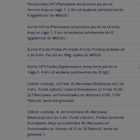
Paczkomaty 24/7
(Planowane doręczenie paczki na
terenie kraju w ciągu 1- 2 dni od wysłania zamówienia (do
8 kg)płatność do 4800zł).)
Kurier InPost
(Planowane doręczenie paczki na terenie
kraju w ciągu 1- 2 dni od wysłania zamówienia (do 8
kg)płatność do 4800zł).)
Kurier Poczta Polska
(Przesyłki Poczty Polskiej dostawa od
2 do 4 dni. Paczka do 18kg, opłata do 4800zł)
Kurier UPS Polska
(Zaplanowane doręczenie paczki w
ciągu 2- 4 dni od wysłania zamówienia (do 20 kg).)
Odbiór osobisty- ul.Freta 14, Warszawa
(Realizacja od 2 do
4 dni . Punkt odbioru: Galeria Bolesławiec ul. Freta 14, 00-
227 Warszawa, od Poniedziałku do Niedzieli,12:00- 17:00.
Płatność: karta lub gotówka)
Odbiór osobisty- Al. Jerozolimskie 49, Warszawa
(Realizacja od 2 do 4 dni. Punkt odbioru : Polska Ceramika
Bolesławiec Aleje Jerozolimskie 49, Warszawa od
Poniedziałku do Soboty od 12 do 18 Płatność: karta lub
gotówka. )