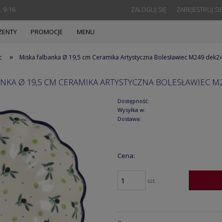
. 9-16
ZALOGUJ SIĘ
ZAREJESTRUJ SI
ZENTY
PROMOCJE
MENU
»
c
Miska falbanka Ø 19,5 cm Ceramika Artystyczna Bolesławiec M249 dek2
NKA Ø 19,5 CM CERAMIKA ARTYSTYCZNA BOLESŁAWIEC M
Dostępność:
Wysyłka w:
Dostawa:
Cena:
szt.