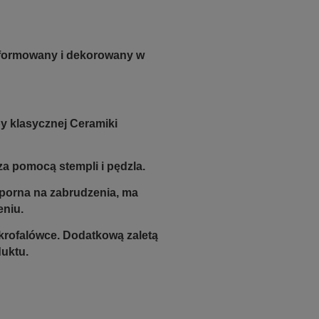
e formowany i dekorowany w
py klasycznej Ceramiki
a pomocą stempli i pędzla.
odporna na zabrudzenia, ma
eniu.
krofalówce. Dodatkową zaletą
duktu.