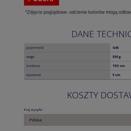
*Zdjęcie poglądowe- odcienie kolorów mogą odbie
DANE TECHNI
pojemność
0,65
waga
550 g
średnica
19.5 cm
wysokość
5 cm
KOSZTY DOST
Kraj wysyłki: