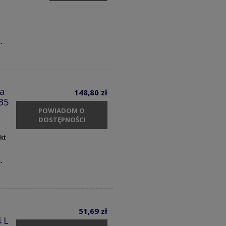
c.
a
148,80 zł
35
POWIADOM O
DOSTĘPNOŚCI
kt
c.
51,69 zł
 L