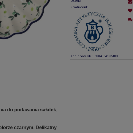
Ocena:
Producent:
Kod produktu:
5904354196189
ia do podawania sałatek,
kolorze czarnym. Delikatny