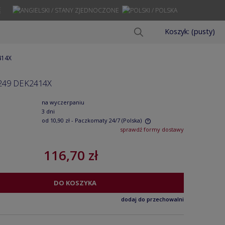
Ę
Koszyk:
(pusty)
414X
249 DEK2414X
na wyczerpaniu
3 dni
od 10,90 zł
- Paczkomaty 24/7
(Polska)
sprawdź formy dostawy
Cena nie zawiera ewentualnych kosztów
116,70 zł
płatności
DO KOSZYKA
dodaj do przechowalni