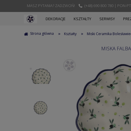
MASZ PYTANIA? ZADZWOŃ!
(+48) 690 800 780 | PON-PT
DEKORACJE
KSZTAŁTY
SERWISY
PRE
»
»
Strona główna
Kształty
Miski Ceramika Bolesławie
MISKA FALBA