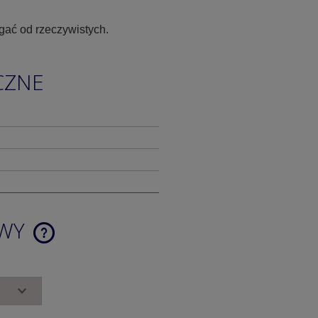
gać od rzeczywistych.
CZNE
AWY
CENA NIE ZAWIERA EWENTUALNYCH
KOSZTÓW PŁATNOŚCI