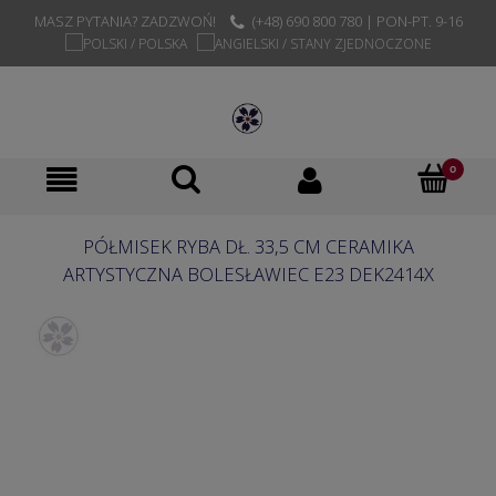
MASZ PYTANIA? ZADZWOŃ!
(+48) 690 800 780 | PON-PT. 9-16
PÓŁMISEK RYBA DŁ. 33,5 CM CERAMIKA
ARTYSTYCZNA BOLESŁAWIEC E23 DEK2414X