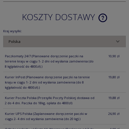
KOSZTY DOSTAWY
CENA NIE ZA
KOSZTÓW PŁ
Kraj wysyłki:
Paczkomaty 24/7
(Planowane doręczenie paczki na
10,90 zł
terenie kraju w ciągu 1- 2 dni od wysłania zamówienia (do
8 kg)płatność do 4800zł).)
Kurier InPost
(Planowane doręczenie paczki na terenie
19,80 zł
kraju w ciągu 1- 2 dni od wysłania zamówienia (do 8
kg)płatność do 4800zł).)
Kurier Poczta Polska
(Przesyłki Poczty Polskiej dostawa od
19,88 zł
2 do 4 dni. Paczka do 18kg, opłata do 4800zł)
Kurier UPS Polska
(Zaplanowane doręczenie paczki w
26,90 zł
ciągu 2- 4 dni od wysłania zamówienia (do 20 kg).)