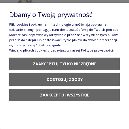
Dbamy o Twoją prywatność
Pliki cookies i pokrewne im technologie umożliwiają poprawne
działanie strony i pomagają nam dostosować ofertę do Twoich potrzeb.
Serwis kawowo herbaciany dla 4 osób Ceramika
Możesz zaakceptować wykorzystanie przez nas wszystkich tych plików i
przejść do sklepu lub dostosować użycie plików do swoich preferencji,
Artystyczna Bolesławiec dek2414X
wybierając opcję "Dostosuj zgody".
Więcej o plikach cookies przeczytasz w naszej Polityce prywatności.
676,80 zł
POWIADOM O
ZAAKCEPTUJ TYLKO NIEZBĘDNE
DOSTĘPNOŚCI
DOSTOSUJ ZGODY
ZAAKCEPTUJ WSZYSTKIE
Podgrzewacz Ceramika Artystyczna Bolesławiec
063 dek2414X
110,80 zł