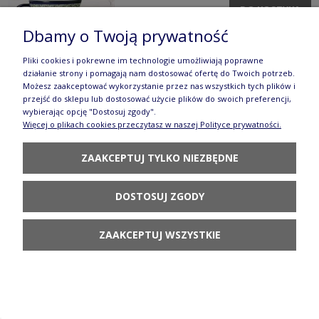
DO KOSZYKA
Dbamy o Twoją prywatność
Pliki cookies i pokrewne im technologie umożliwiają poprawne
działanie strony i pomagają nam dostosować ofertę do Twoich potrzeb.
Możesz zaakceptować wykorzystanie przez nas wszystkich tych plików i
przejść do sklepu lub dostosować użycie plików do swoich preferencji,
wybierając opcję "Dostosuj zgody".
Podstawka pod łyżkę GU1015DEKDU205
Więcej o plikach cookies przeczytasz w naszej Polityce prywatności.
67,90 zł
ZAAKCEPTUJ TYLKO NIEZBĘDNE
POWIADOM O
DOSTĘPNOŚCI
DOSTOSUJ ZGODY
ZAAKCEPTUJ WSZYSTKIE
Łyżeczka 13,5 cm gu1739dekdu205
99,90 zł