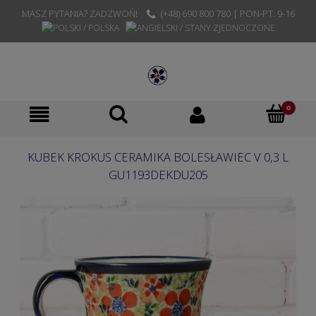
MASZ PYTANIA? ZADZWOŃ!
(+48) 690 800 780 | PON-PT. 9-16
KUBEK KROKUS CERAMIKA BOLESŁAWIEC V 0,3 L
GU1193DEKDU205