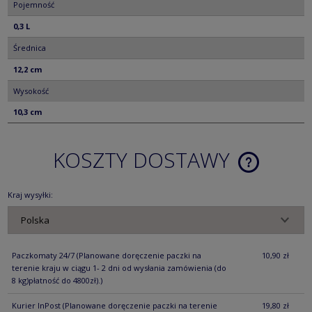
Pojemność
0,3 L
Średnica
12,2 cm
Wysokość
10,3 cm
KOSZTY DOSTAWY
CENA NIE ZA
KOSZTÓW PŁ
Kraj wysyłki:
Paczkomaty 24/7
(Planowane doręczenie paczki na
10,90 zł
terenie kraju w ciągu 1- 2 dni od wysłania zamówienia (do
8 kg)płatność do 4800zł).)
Kurier InPost
(Planowane doręczenie paczki na terenie
19,80 zł