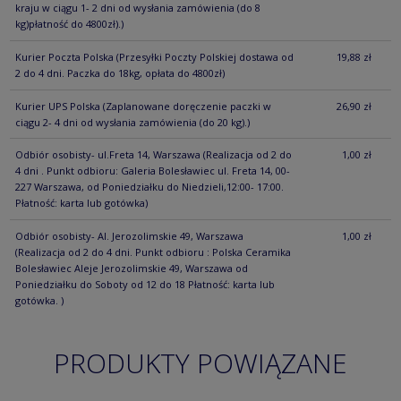
kraju w ciągu 1- 2 dni od wysłania zamówienia (do 8
kg)płatność do 4800zł).)
Kurier Poczta Polska
(Przesyłki Poczty Polskiej dostawa od
19,88 zł
2 do 4 dni. Paczka do 18kg, opłata do 4800zł)
Kurier UPS Polska
(Zaplanowane doręczenie paczki w
26,90 zł
ciągu 2- 4 dni od wysłania zamówienia (do 20 kg).)
Odbiór osobisty- ul.Freta 14, Warszawa
(Realizacja od 2 do
1,00 zł
4 dni . Punkt odbioru: Galeria Bolesławiec ul. Freta 14, 00-
227 Warszawa, od Poniedziałku do Niedzieli,12:00- 17:00.
Płatność: karta lub gotówka)
Odbiór osobisty- Al. Jerozolimskie 49, Warszawa
1,00 zł
(Realizacja od 2 do 4 dni. Punkt odbioru : Polska Ceramika
Bolesławiec Aleje Jerozolimskie 49, Warszawa od
Poniedziałku do Soboty od 12 do 18 Płatność: karta lub
gotówka. )
PRODUKTY POWIĄZANE