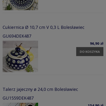
Cukiernica Ø 10,7 cm V 0,3 L Bolesławiec
GU694DEK487
96,90 zł
DO KOSZYKA
Talerz jajeczny ø 24,0 cm Bolesławiec
GU1559DEK487
154,90 zł