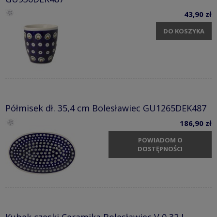
43,90 zł
DO KOSZYKA
Półmisek dł. 35,4 cm Bolesławiec GU1265DEK487
186,90 zł
POWIADOM O
DOSTĘPNOŚCI
Kubek czeski Ceramika Bolesławiec V 0,32 L