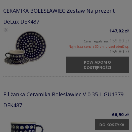
CERAMIKA BOLESŁAWIEC Zestaw Na prezent
DeLux DEK487
147,02 zł
159,80 zł
Cena regularna:
Najniższa cena z 30 dni przed obniżką:
159,80 zł
POWIADOM O
DOSTĘPNOŚCI
Filiżanka Ceramika Bolesławiec V 0,35 L GU1379
DEK487
66,90 zł
DO KOSZYKA