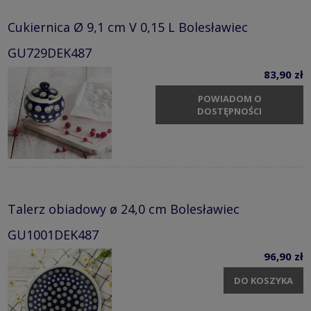
Cukiernica Ø 9,1 cm V 0,15 L Bolesławiec
GU729DEK487
83,90 zł
POWIADOM O
DOSTĘPNOŚCI
Talerz obiadowy ø 24,0 cm Bolesławiec
GU1001DEK487
96,90 zł
DO KOSZYKA