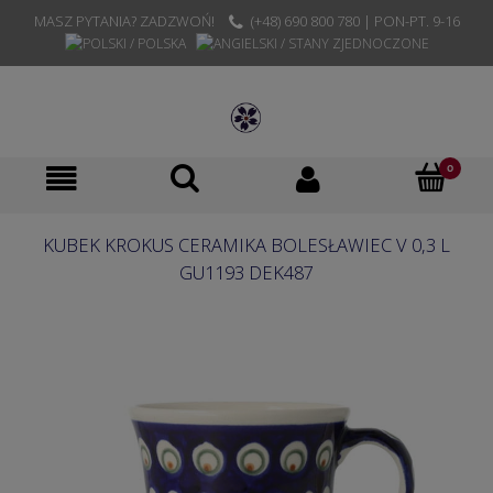
MASZ PYTANIA? ZADZWOŃ!
(+48) 690 800 780 | PON-PT. 9-16
KUBEK KROKUS CERAMIKA BOLESŁAWIEC V 0,3 L
GU1193 DEK487