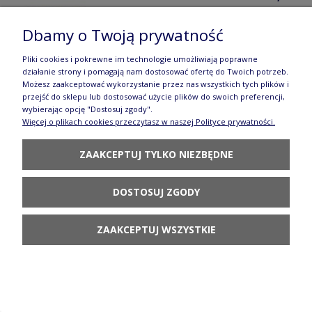
DO KOSZYKA
Dbamy o Twoją prywatność
Pliki cookies i pokrewne im technologie umożliwiają poprawne
działanie strony i pomagają nam dostosować ofertę do Twoich potrzeb.
Możesz zaakceptować wykorzystanie przez nas wszystkich tych plików i
przejść do sklepu lub dostosować użycie plików do swoich preferencji,
wybierając opcję "Dostosuj zgody".
Więcej o plikach cookies przeczytasz w naszej Polityce prywatności.
Kubek Ola V 0,25 L Szyszka Galia
80,80 zł
ZAAKCEPTUJ TYLKO NIEZBĘDNE
DO KOSZYKA
DOSTOSUJ ZGODY
ZAAKCEPTUJ WSZYSTKIE
Kubek Ola V 0,25 L Pigwa Galia
80,80 zł