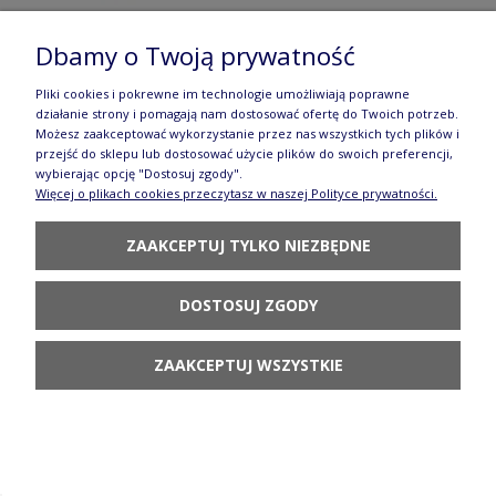
Dbamy o Twoją prywatność
Kubek czeski Ceramika Bolesławiec V 0,32 L
Pliki cookies i pokrewne im technologie umożliwiają poprawne
działanie strony i pomagają nam dostosować ofertę do Twoich potrzeb.
GU911 DEK41
Możesz zaakceptować wykorzystanie przez nas wszystkich tych plików i
przejść do sklepu lub dostosować użycie plików do swoich preferencji,
75,90 zł
wybierając opcję "Dostosuj zgody".
Więcej o plikach cookies przeczytasz w naszej Polityce prywatności.
DO KOSZYKA
ZAAKCEPTUJ TYLKO NIEZBĘDNE
DOSTOSUJ ZGODY
ZAAKCEPTUJ WSZYSTKIE
Kubek czeski Ceramika Bolesławiec V 0,22 L
GU912DEK41
65,90 zł
POWIADOM O