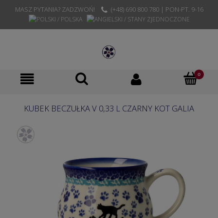
MASZ PYTANIA? ZADZWOŃ!
(+48) 690 800 780 | PON-PT. 9-16
KUBEK BECZUŁKA V 0,33 L CZARNY KOT GALIA