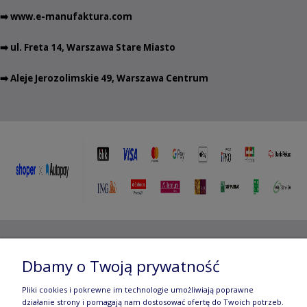
➡️
www.e-manufaktura.com
➡️ ul. Freta 14, Warszawa Stare Miasto
➡️ Aleje Jerozolimskie 49, Warszawa Centrum
Copyright ©
2012- 2025 Wojciech Czubaczyński
| Aleje
Dbamy o Twoją prywatność
Jerozolimskie 49, 00-696 Warszawa | e-mail:
biuro@e-
Pliki cookies i pokrewne im technologie umożliwiają poprawne
manufaktura.com
|
działanie strony i pomagają nam dostosować ofertę do Twoich potrzeb.