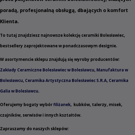
poradą, profesjonalną obsługą, dbających o komfort
Klienta.
To tutaj znajdziesz najnowsze kolekcję ceramiki Bolesławiec,
bestsellery zaprojektowane w ponadczasowym designie.
W asortymencie sklepu znajdują się wyroby producentów:
Zakłady Ceramiczne Bolesławiec w Bolesławcu
,
Manufaktura w
Bolesławcu
,
Ceramika Artystyczna Bolesławiec S.R.A
,
Ceramika
Galia w Bolesławcu
.
Oferujemy bogaty wybór
filiżanek
,
kubków
,
talerzy
,
misek
,
czajników
,
serwisów
i innych
kształtów
.
Zapraszamy do naszych sklepów: