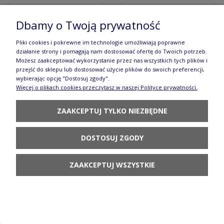
Dbamy o Twoją prywatność
Miska ø 14 cm V 0,45 L Bolesławiec gu971dek1213
Pliki cookies i pokrewne im technologie umożliwiają poprawne
92,90 zł
działanie strony i pomagają nam dostosować ofertę do Twoich potrzeb.
Możesz zaakceptować wykorzystanie przez nas wszystkich tych plików i
POWIADOM O
przejść do sklepu lub dostosować użycie plików do swoich preferencji,
DOSTĘPNOŚCI
wybierając opcję "Dostosuj zgody".
Więcej o plikach cookies przeczytasz w naszej Polityce prywatności.
ZAAKCEPTUJ TYLKO NIEZBĘDNE
DOSTOSUJ ZGODY
Miska ø 14 cm V 0,45 L Bolesławiec
GU971DEK281Art
ZAAKCEPTUJ WSZYSTKIE
194,90 zł
POWIADOM O
DOSTĘPNOŚCI