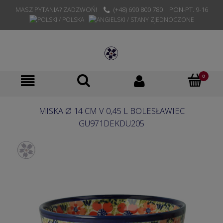
MASZ PYTANIA? ZADZWOŃ!
(+48) 690 800 780 | PON-PT. 9-16
MISKA Ø 14 CM V 0,45 L BOLESŁAWIEC
GU971DEKDU205