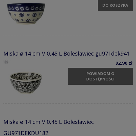
DO KOSZYKA
Miska ø 14 cm V 0,45 L Bolesławiec gu971dek941
92,90 zł
POWIADOM O
DOSTĘPNOŚCI
Miska ø 14 cm V 0,45 L Bolesławiec
GU971DEKDU182