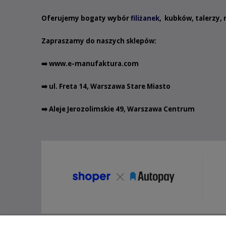
Oferujemy bogaty wybór
filiżanek
,
kubków
,
talerzy
,
Zapraszamy do naszych sklepów:
➡️
www.e-manufaktura.com
➡️ ul. Freta 14, Warszawa Stare Miasto
➡️ Aleje Jerozolimskie 49, Warszawa Centrum