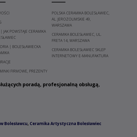
OŚCI
POLSKA CERAMIKA BOLESŁAWIEC,
AL. JEROZOLIMSKIE 49,
G
WARSZAWA
 | JAK POWSTAJE CERAMIKA
CERAMIKA BOLESŁAWIEC, UL.
ESŁAWIEC
FRETA 14, WARSZAWA
ORIA | BOLESŁAWIECKA
CERAMIKA BOLESŁAWIEC SKLEP
AMIKA
INTERNETOWY E-MANUFAKTURA
IRACJE
MINKI FIRMOWE, PREZENTY
łużących poradą, profesjonalną obsługą,
w Bolesławcu
,
Ceramika Artystyczna Bolesławiec