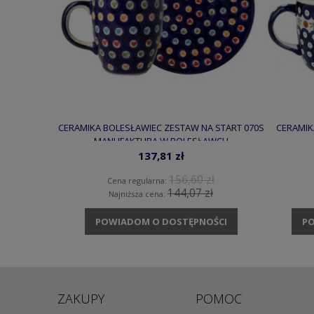
CERAMIKA BOLESŁAWIEC ZESTAW NA START 070S
CERAMIK
MANUFAKTURA W BOLESŁAWCU
137,81 zł
156,60 zł
Cena regularna:
144,07 zł
Najniższa cena:
POWIADOM O DOSTĘPNOŚCI
PO
ZAKUPY
POMOC