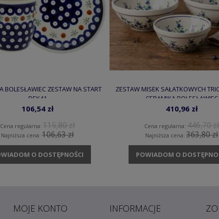
A BOLESŁAWIEC ZESTAW NA START
ZESTAW MISEK SAŁATKOWYCH TRI
DEK41
CERAMIKA BOLESŁAWIEC
106,54 zł
410,96 zł
115,80 zł
446,70 zł
Cena regularna:
Cena regularna:
106,63 zł
363,80 zł
Najniższa cena:
Najniższa cena:
WIADOM O DOSTĘPNOŚCI
POWIADOM O DOSTĘPNO
MOJE KONTO
INFORMACJE
ZO