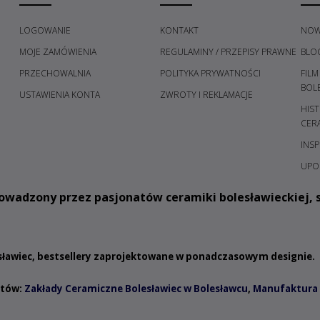
LOGOWANIE
KONTAKT
NOW
MOJE ZAMÓWIENIA
REGULAMINY / PRZEPISY PRAWNE
BLO
PRZECHOWALNIA
POLITYKA PRYWATNOŚCI
FILM
H
BOL
USTAWIENIA KONTA
ZWROTY I REKLAMACJE
HIST
CER
INSP
UPO
owadzony przez pasjonatów ceramiki bolesławieckiej, s
esławiec, bestsellery zaprojektowane w ponadczasowym designie.
ntów:
Zakłady Ceramiczne Bolesławiec w Bolesławcu
,
Manufaktura 