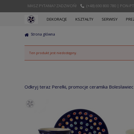
MASZ PYTANIA? ZADZWOŃ!
(+48) 690 800 780 | PON-PT
DEKORACJE
KSZTAŁTY
SERWISY
PRE
Strona główna
Ten produkt jest niedostępny.
Odkryj teraz Perełki, promocje ceramika Bolesławiec