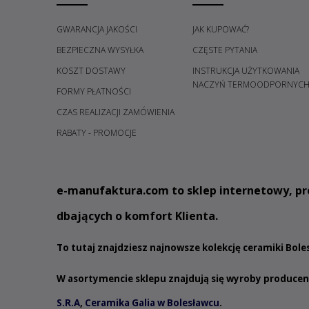
GWARANCJA JAKOŚCI
JAK KUPOWAĆ?
BEZPIECZNA WYSYŁKA
CZĘSTE PYTANIA
KOSZT DOSTAWY
INSTRUKCJA UŻYTKOWANIA
NACZYŃ TERMOODPORNYC
FORMY PŁATNOŚCI
CZAS REALIZACJI ZAMÓWIENIA
RABATY - PROMOCJE
e
-manufaktura.com
to sklep internetowy, pr
dbających o komfort Klienta.
To tutaj znajdziesz najnowsze kolekcję ceramiki Bol
W asortymencie sklepu znajdują się wyroby produce
S.R.A
,
Ceramika Galia w Bolesławcu
.