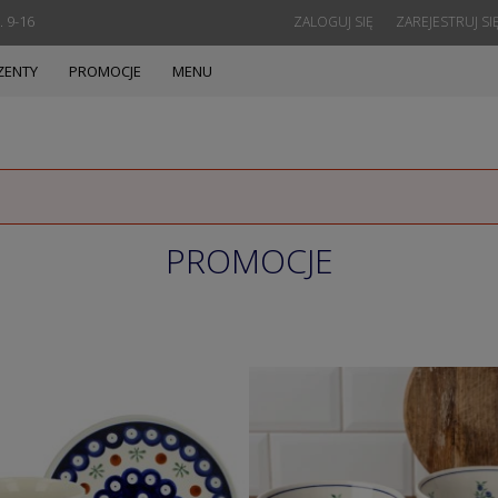
. 9-16
ZALOGUJ SIĘ
ZAREJESTRUJ SI
ZENTY
PROMOCJE
MENU
PROMOCJE