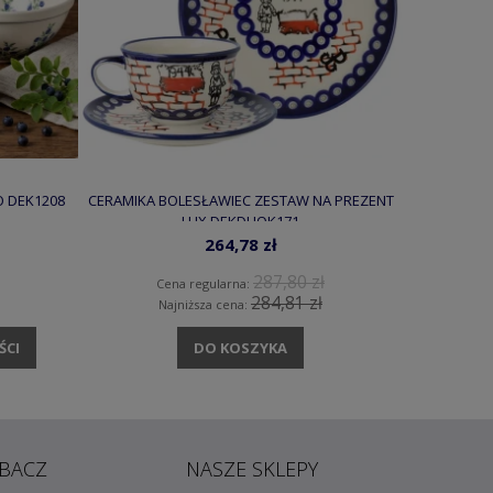
O DEK1208
CERAMIKA BOLESŁAWIEC ZESTAW NA PREZENT
ZESTAW 
LUX DEKDUOK171
264,78 zł
287,80 zł
Cena regularna:
C
284,81 zł
Najniższa cena:
N
ŚCI
DO KOSZYKA
POW
BACZ
NASZE SKLEPY