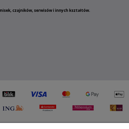
misek
,
czajników
,
serwisów
i innych
kształtów
.