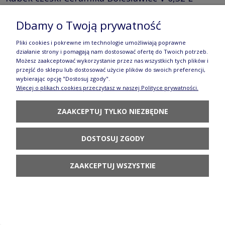
GU911DEKDU182
Dbamy o Twoją prywatność
121,90 zł
Pliki cookies i pokrewne im technologie umożliwiają poprawne
DO KOSZYKA
działanie strony i pomagają nam dostosować ofertę do Twoich potrzeb.
Możesz zaakceptować wykorzystanie przez nas wszystkich tych plików i
przejść do sklepu lub dostosować użycie plików do swoich preferencji,
wybierając opcję "Dostosuj zgody".
Więcej o plikach cookies przeczytasz w naszej Polityce prywatności.
ZAAKCEPTUJ TYLKO NIEZBĘDNE
Kubek kwiat lotosu Ceramika Bolesławiec h 9,7
DOSTOSUJ ZGODY
cm V 0,35 L GU1105DEKDU182
108,90 zł
ZAAKCEPTUJ WSZYSTKIE
DO KOSZYKA