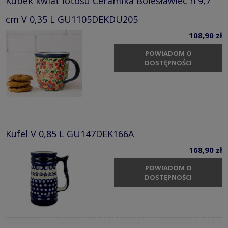
Kubek kwiat lotosu Ceramika Bolesławiec h 9,7
cm V 0,35 L GU1105DEKDU205
108,90 zł
POWIADOM O
DOSTĘPNOŚCI
Kufel V 0,85 L GU147DEK166A
168,90 zł
POWIADOM O
DOSTĘPNOŚCI