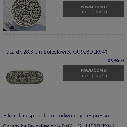
POWIADOM O
DOSTĘPNOŚCI
Taca dł. 28,3 cm Bolesławiec GU928DEK941
83,90 zł
POWIADOM O
DOSTĘPNOŚCI
Filiżanka i spodek do podwójnego espresso
Ceramika Bolesławiec V 0,07 L GU1121DEK941