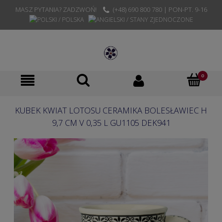
MASZ PYTANIA? ZADZWOŃ!
(+48) 690 800 780 | PON-PT. 9-16
KUBEK KWIAT LOTOSU CERAMIKA BOLESŁAWIEC H
9,7 CM V 0,35 L GU1105 DEK941