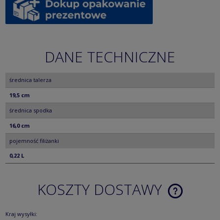
DANE TECHNICZNE
średnica talerza
19,5 cm
średnica spodka
16,0 cm
pojemność filiżanki
0,22 L
KOSZTY DOSTAWY
CENA NIE ZA
KOSZTÓW PŁ
Kraj wysyłki: