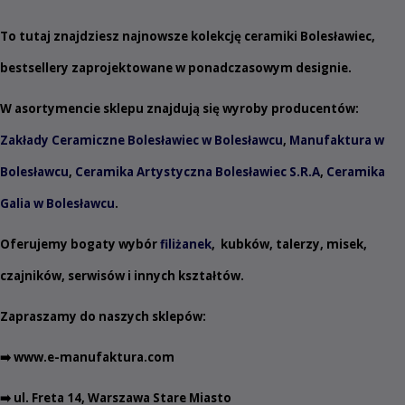
To tutaj znajdziesz najnowsze kolekcję ceramiki Bolesławiec,
bestsellery zaprojektowane w ponadczasowym designie.
W asortymencie sklepu znajdują się wyroby producentów:
Zakłady Ceramiczne Bolesławiec w Bolesławcu
,
Manufaktura w
Bolesławcu
,
Ceramika Artystyczna Bolesławiec S.R.A
,
Ceramika
Galia w Bolesławcu
.
Oferujemy bogaty wybór
filiżanek
,
kubków
,
talerzy
,
misek
,
czajników
,
serwisów
i innych
kształtów
.
Zapraszamy do naszych sklepów:
➡️
www.e-manufaktura.com
➡️ ul. Freta 14, Warszawa Stare Miasto