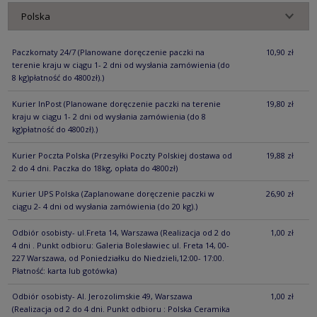
Paczkomaty 24/7
(Planowane doręczenie paczki na
10,90 zł
terenie kraju w ciągu 1- 2 dni od wysłania zamówienia (do
8 kg)płatność do 4800zł).)
Kurier InPost
(Planowane doręczenie paczki na terenie
19,80 zł
kraju w ciągu 1- 2 dni od wysłania zamówienia (do 8
kg)płatność do 4800zł).)
Kurier Poczta Polska
(Przesyłki Poczty Polskiej dostawa od
19,88 zł
2 do 4 dni. Paczka do 18kg, opłata do 4800zł)
Kurier UPS Polska
(Zaplanowane doręczenie paczki w
26,90 zł
ciągu 2- 4 dni od wysłania zamówienia (do 20 kg).)
Odbiór osobisty- ul.Freta 14, Warszawa
(Realizacja od 2 do
1,00 zł
4 dni . Punkt odbioru: Galeria Bolesławiec ul. Freta 14, 00-
227 Warszawa, od Poniedziałku do Niedzieli,12:00- 17:00.
Płatność: karta lub gotówka)
Odbiór osobisty- Al. Jerozolimskie 49, Warszawa
1,00 zł
(Realizacja od 2 do 4 dni. Punkt odbioru : Polska Ceramika