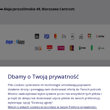
➡️ Aleje Jerozolimskie 49, Warszawa Centrum
Copyright ©
2012- 2025 Wojciech Czubaczyński
| Aleje
Dbamy o Twoją prywatność
Jerozolimskie 49, 00-696 Warszawa | e-mail:
biuro@e-
Pliki cookies i pokrewne im technologie umożliwiają poprawne
manufaktura.com
|
działanie strony i pomagają nam dostosować ofertę do Twoich potrzeb.
Możesz zaakceptować wykorzystanie przez nas wszystkich tych plików i
przejść do sklepu lub dostosować użycie plików do swoich preferencji,
Wszelkie prawa zastrzeżone. Fotografie oraz opisy zamieszczone
wybierając opcję "Dostosuj zgody".
Więcej o plikach cookies przeczytasz w naszej Polityce prywatności.