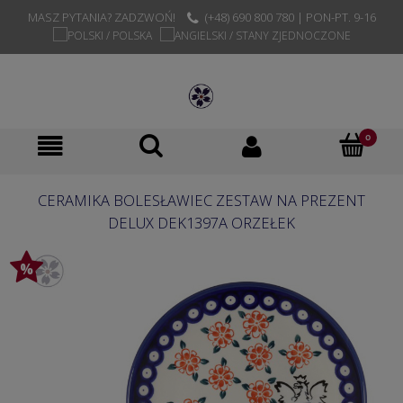
MASZ PYTANIA? ZADZWOŃ!
(+48) 690 800 780 | PON-PT. 9-16
CERAMIKA BOLESŁAWIEC ZESTAW NA PREZENT
DELUX DEK1397A ORZEŁEK