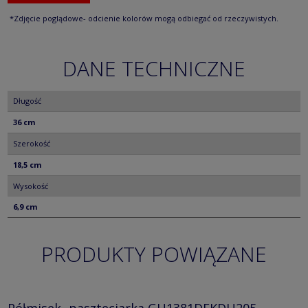
*Zdjęcie poglądowe- odcienie kolorów mogą odbiegać od rzeczywistych.
DANE TECHNICZNE
Długość
36 cm
Szerokość
18,5 cm
Wysokość
6,9 cm
PRODUKTY POWIĄZANE
Półmisek- paszteciarka GU1381DEKDU205