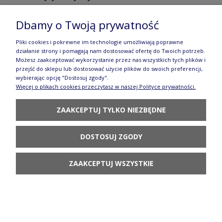
GU203DEKDU205
Dbamy o Twoją prywatność
66,90 zł
Pliki cookies i pokrewne im technologie umożliwiają poprawne
POWIADOM O
działanie strony i pomagają nam dostosować ofertę do Twoich potrzeb.
DOSTĘPNOŚCI
Możesz zaakceptować wykorzystanie przez nas wszystkich tych plików i
przejść do sklepu lub dostosować użycie plików do swoich preferencji,
wybierając opcję "Dostosuj zgody".
Więcej o plikach cookies przeczytasz w naszej Polityce prywatności.
ZAAKCEPTUJ TYLKO NIEZBĘDNE
Bulionówka z pokrywką V 0,45 L
DOSTOSUJ ZGODY
GU1008DEKDU205 Ceramika Bolesławiec
245,90 zł
ZAAKCEPTUJ WSZYSTKIE
POWIADOM O
DOSTĘPNOŚCI