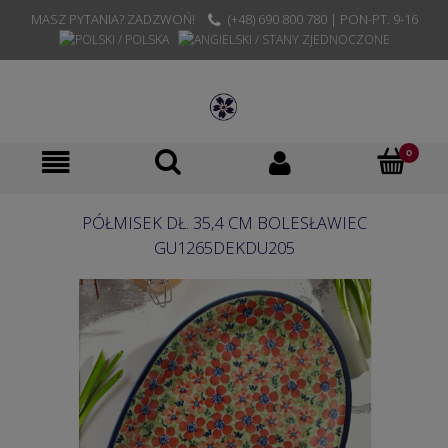
MASZ PYTANIA? ZADZWOŃ!
(+48) 690 800 780 | PON-PT. 9-16
PÓŁMISEK DŁ. 35,4 CM BOLESŁAWIEC
GU1265DEKDU205