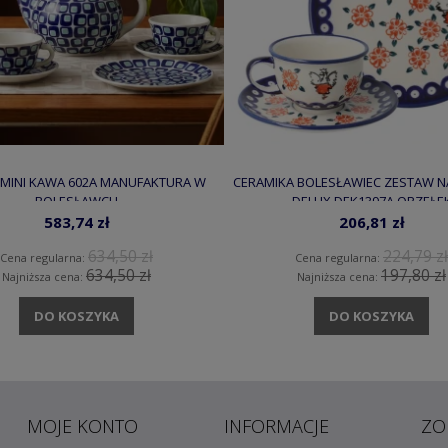
MINI KAWA 602A MANUFAKTURA W
CERAMIKA BOLESŁAWIEC ZESTAW N
BOLESŁAWCU
DELUX DEK1397A ORZEŁE
583,74 zł
206,81 zł
634,50 zł
224,79 zł
Cena regularna:
Cena regularna:
634,50 zł
197,80 zł
Najniższa cena:
Najniższa cena:
DO KOSZYKA
DO KOSZYKA
MOJE KONTO
INFORMACJE
ZO