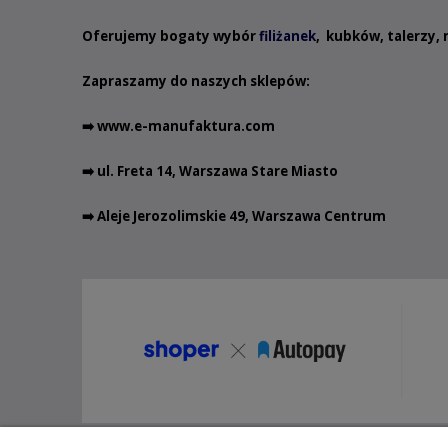
Oferujemy bogaty wybór
filiżanek
,
kubków
,
talerzy
,
Zapraszamy do naszych sklepów:
➡️
www.e-manufaktura.com
➡️ ul. Freta 14, Warszawa Stare Miasto
➡️ Aleje Jerozolimskie 49, Warszawa Centrum