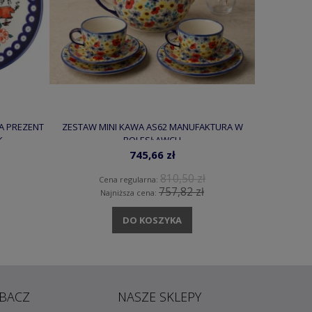
A PREZENT
ZESTAW MINI KAWA AS62 MANUFAKTURA W
GARNEK 
K
BOLESŁAWCU
DOCI
745,66 zł
810,50 zł
Cena regularna:
C
757,82 zł
Najniższa cena:
N
DO KOSZYKA
BACZ
NASZE SKLEPY