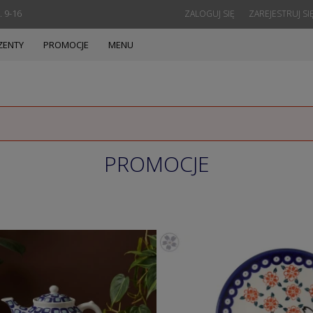
. 9-16
ZALOGUJ SIĘ
ZAREJESTRUJ SI
ZENTY
PROMOCJE
MENU
PROMOCJE