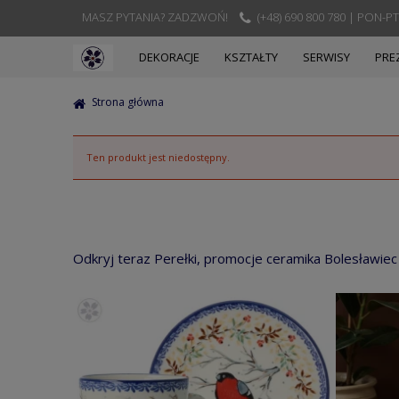
MASZ PYTANIA? ZADZWOŃ!
(+48) 690 800 780 | PON-PT
DEKORACJE
KSZTAŁTY
SERWISY
PRE
Strona główna
Ten produkt jest niedostępny.
Odkryj teraz Perełki, promocje ceramika Bolesławiec