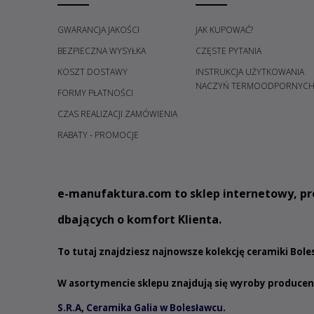
GWARANCJA JAKOŚCI
JAK KUPOWAĆ?
BEZPIECZNA WYSYŁKA
CZĘSTE PYTANIA
KOSZT DOSTAWY
INSTRUKCJA UŻYTKOWANIA
NACZYŃ TERMOODPORNYC
FORMY PŁATNOŚCI
CZAS REALIZACJI ZAMÓWIENIA
RABATY - PROMOCJE
e
-manufaktura.com
to sklep internetowy, pr
dbających o komfort Klienta.
To tutaj znajdziesz najnowsze kolekcję ceramiki Bol
W asortymencie sklepu znajdują się wyroby produce
S.R.A
,
Ceramika Galia w Bolesławcu
.