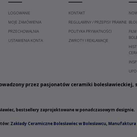
LOGOWANIE
KONTAKT
NOW
MOJE ZAMÓWIENIA
REGULAMINY / PRZEPISY PRAWNE
BLO
PRZECHOWALNIA
POLITYKA PRYWATNOŚCI
FILM
H
BOL
USTAWIENIA KONTA
ZWROTY I REKLAMACJE
HIST
CER
INSP
UPO
owadzony przez pasjonatów ceramiki bolesławieckiej, s
esławiec, bestsellery zaprojektowane w ponadczasowym designie.
ntów:
Zakłady Ceramiczne Bolesławiec w Bolesławcu
,
Manufaktura 