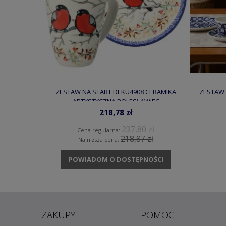
ZESTAW NA START DEKU4908 CERAMIKA
ZESTAW 
ARTYSTYCZNA BOLESŁAWIEC
218,78 zł
237,80 zł
Cena regularna:
218,87 zł
Najniższa cena:
POWIADOM O DOSTĘPNOŚCI
ZAKUPY
POMOC