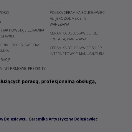
OŚCI
POLSKA CERAMIKA BOLESŁAWIEC,
AL. JEROZOLIMSKIE 49,
G
WARSZAWA
 | JAK POWSTAJE CERAMIKA
CERAMIKA BOLESŁAWIEC, UL.
ESŁAWIEC
FRETA 14, WARSZAWA
ORIA | BOLESŁAWIECKA
CERAMIKA BOLESŁAWIEC SKLEP
AMIKA
INTERNETOWY E-MANUFAKTURA
IRACJE
MINKI FIRMOWE, PREZENTY
łużących poradą, profesjonalną obsługą,
w Bolesławcu
,
Ceramika Artystyczna Bolesławiec