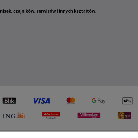
misek
,
czajników
,
serwisów
i innych
kształtów
.