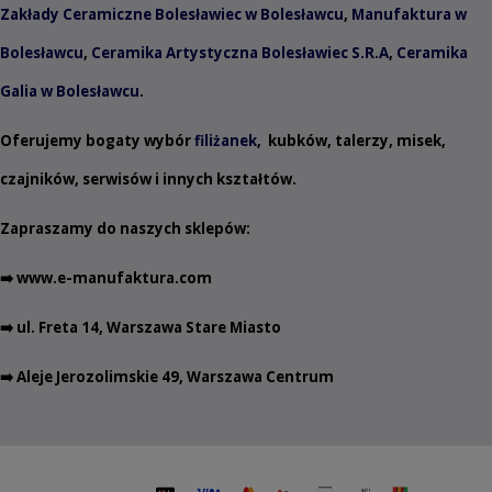
Zakłady Ceramiczne Bolesławiec w Bolesławcu
,
Manufaktura w
Bolesławcu
,
Ceramika Artystyczna Bolesławiec S.R.A
,
Ceramika
Galia w Bolesławcu
.
Oferujemy bogaty wybór
filiżanek
,
kubków
,
talerzy
,
misek
,
czajników
,
serwisów
i innych
kształtów
.
Zapraszamy do naszych sklepów:
➡️
www.e-manufaktura.com
➡️ ul. Freta 14, Warszawa Stare Miasto
➡️ Aleje Jerozolimskie 49, Warszawa Centrum