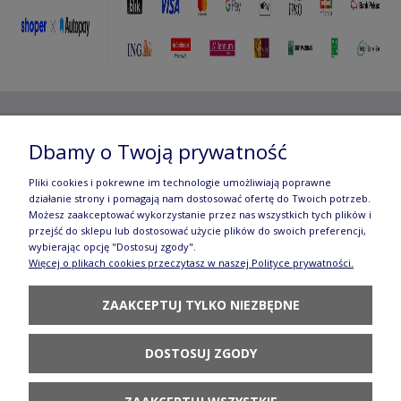
Copyright ©
2012- 2025 Wojciech Czubaczyński
| Aleje
Dbamy o Twoją prywatność
Jerozolimskie 49, 00-696 Warszawa | e-mail:
biuro@e-
Pliki cookies i pokrewne im technologie umożliwiają poprawne
manufaktura.com
|
działanie strony i pomagają nam dostosować ofertę do Twoich potrzeb.
Możesz zaakceptować wykorzystanie przez nas wszystkich tych plików i
przejść do sklepu lub dostosować użycie plików do swoich preferencji,
Wszelkie prawa zastrzeżone. Fotografie oraz opisy zamieszczone
wybierając opcję "Dostosuj zgody".
Więcej o plikach cookies przeczytasz w naszej Polityce prywatności.
na stronie stanowią własność autora, kopiowanie, edycja,
ZAAKCEPTUJ TYLKO NIEZBĘDNE
rozpowszechnianie bez zgody autora zabronione.
Te treści objęte są prawem autorskim, a korzystanie z nich może
być negatywne w skutkach. Jeżeli chcesz uzyskać zgodę, napisz do
DOSTOSUJ ZGODY
nas.