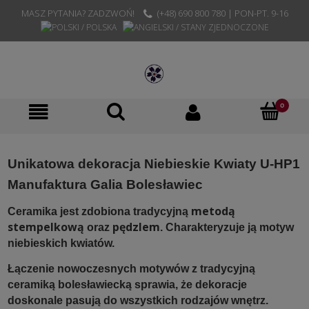
MASZ PYTANIA? ZADZWOŃ!
(+48) 690 800 780 | PON-PT. 9-16
Unikatowa dekoracja Niebieskie Kwiaty U-HP1
Manufaktura Galia Bolesławiec
metodą
Ceramika jest zdobiona tradycyjną
stempelkową
pędzlem
oraz
. Charakteryzuje ją motyw
niebieskich kwiatów.
Łączenie nowoczesnych motywów z tradycyjną
ceramiką bolesławiecką sprawia, że dekoracje
doskonale pasują do wszystkich rodzajów wnętrz.