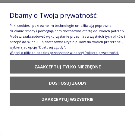
Miska falbanka V 0,75 L GU1278ADEK41 Ceramika
Dbamy o Twoją prywatność
Bolesławiec
Pliki cookies i pokrewne im technologie umożliwiają poprawne
169,90 zł
działanie strony i pomagają nam dostosować ofertę do Twoich potrzeb.
Możesz zaakceptować wykorzystanie przez nas wszystkich tych plików i
POWIADOM O
przejść do sklepu lub dostosować użycie plików do swoich preferencji,
DOSTĘPNOŚCI
wybierając opcję "Dostosuj zgody".
Więcej o plikach cookies przeczytasz w naszej Polityce prywatności.
ZAAKCEPTUJ TYLKO NIEZBĘDNE
DOSTOSUJ ZGODY
Miska V0,1 L GU1245DEK41 ceramika Bolesławiec
45,80 zł
ZAAKCEPTUJ WSZYSTKIE
POWIADOM O
DOSTĘPNOŚCI