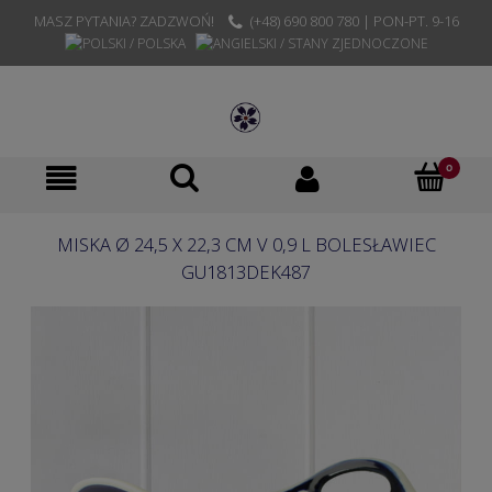
MASZ PYTANIA? ZADZWOŃ!
(+48) 690 800 780 | PON-PT. 9-16
MISKA Ø 24,5 X 22,3 CM V 0,9 L BOLESŁAWIEC
GU1813DEK487