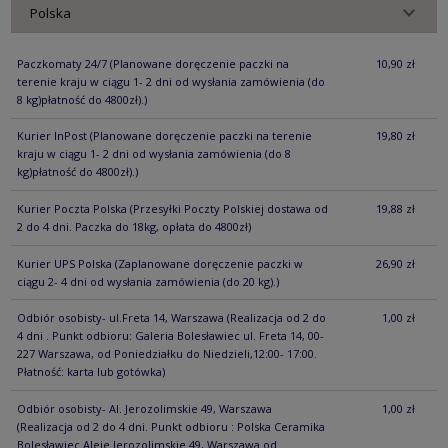
Paczkomaty 24/7
(Planowane doręczenie paczki na
10,90 zł
terenie kraju w ciągu 1- 2 dni od wysłania zamówienia (do
8 kg)płatność do 4800zł).)
Kurier InPost
(Planowane doręczenie paczki na terenie
19,80 zł
kraju w ciągu 1- 2 dni od wysłania zamówienia (do 8
kg)płatność do 4800zł).)
Kurier Poczta Polska
(Przesyłki Poczty Polskiej dostawa od
19,88 zł
2 do 4 dni. Paczka do 18kg, opłata do 4800zł)
Kurier UPS Polska
(Zaplanowane doręczenie paczki w
26,90 zł
ciągu 2- 4 dni od wysłania zamówienia (do 20 kg).)
Odbiór osobisty- ul.Freta 14, Warszawa
(Realizacja od 2 do
1,00 zł
4 dni . Punkt odbioru: Galeria Bolesławiec ul. Freta 14, 00-
227 Warszawa, od Poniedziałku do Niedzieli,12:00- 17:00.
Płatność: karta lub gotówka)
Odbiór osobisty- Al. Jerozolimskie 49, Warszawa
1,00 zł
(Realizacja od 2 do 4 dni. Punkt odbioru : Polska Ceramika
Bolesławiec Aleje Jerozolimskie 49, Warszawa od