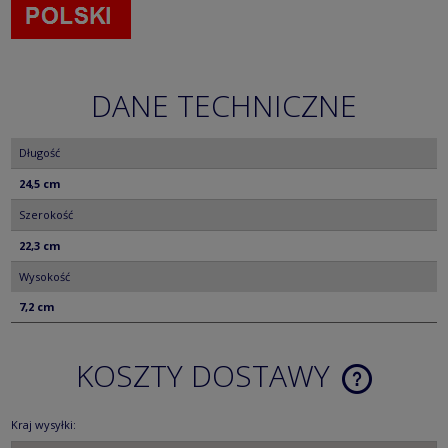
DANE TECHNICZNE
Długość
24,5 cm
Szerokość
22,3 cm
Wysokość
7,2 cm
KOSZTY DOSTAWY
CENA NIE ZA
KOSZTÓW PŁ
Kraj wysyłki: