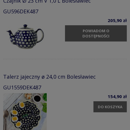
Czajnik Ø 23 cm V 1,0 L Bolesławiec
GU596DEK487
205,90 zł
POWIADOM O
DOSTĘPNOŚCI
Talerz jajeczny ø 24,0 cm Bolesławiec
GU1559DEK487
154,90 zł
DO KOSZYKA