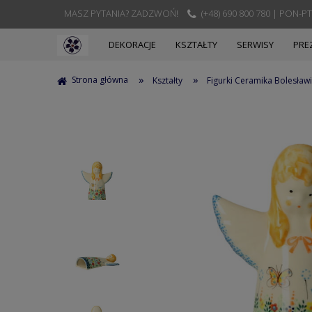
MASZ PYTANIA? ZADZWOŃ!
(+48) 690 800 780 | PON-PT
DEKORACJE
KSZTAŁTY
SERWISY
PRE
»
»
Strona główna
Kształty
Figurki Ceramika Bolesław