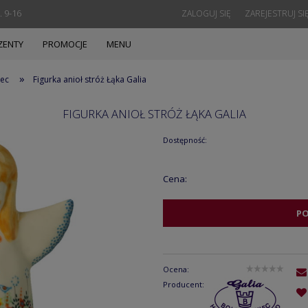
. 9-16
ZALOGUJ SIĘ
ZAREJESTRUJ SI
ZENTY
PROMOCJE
MENU
»
iec
Figurka anioł stróż Łąka Galia
FIGURKA ANIOŁ STRÓŻ ŁĄKA GALIA
Dostępność:
Cena:
P
Ocena:
Producent: