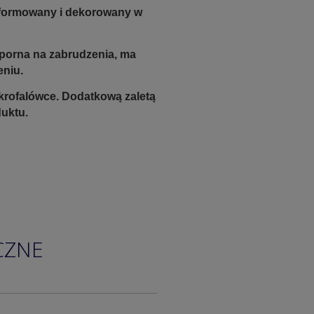
e formowany i dekorowany w
odporna na zabrudzenia, ma
eniu.
krofalówce. Dodatkową zaletą
duktu.
CZNE