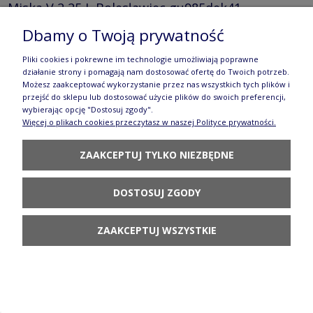
Miska V 2,25 L Bolesławiec gu985dek41
255,90 zł
Dbamy o Twoją prywatność
DO KOSZYKA
Pliki cookies i pokrewne im technologie umożliwiają poprawne
działanie strony i pomagają nam dostosować ofertę do Twoich potrzeb.
Możesz zaakceptować wykorzystanie przez nas wszystkich tych plików i
przejść do sklepu lub dostosować użycie plików do swoich preferencji,
wybierając opcję "Dostosuj zgody".
Więcej o plikach cookies przeczytasz w naszej Polityce prywatności.
ZAAKCEPTUJ TYLKO NIEZBĘDNE
Miska Ø 24,5 x 22,3 cm V 0,9 L Bolesławiec
GU1813DEK41
DOSTOSUJ ZGODY
160,90 zł
ZAAKCEPTUJ WSZYSTKIE
DO KOSZYKA