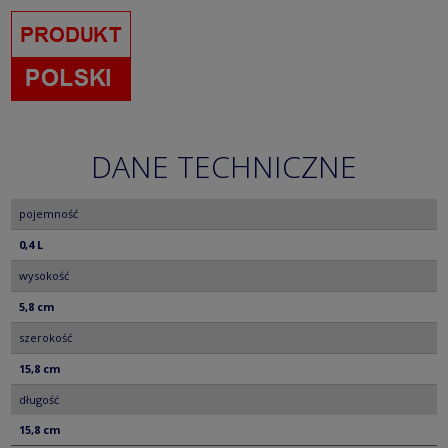
DANE TECHNICZNE
pojemność
0,4 L
wysokość
5,8 cm
szerokość
15,8 cm
długość
15,8 cm