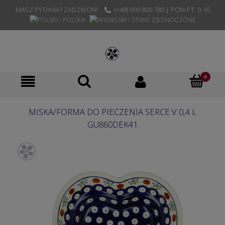
MASZ PYTANIA? ZADZWOŃ!
(+48) 690 800 780 | PON-PT. 9-16
MISKA/FORMA DO PIECZENIA SERCE V 0,4 L
GU860DEK41