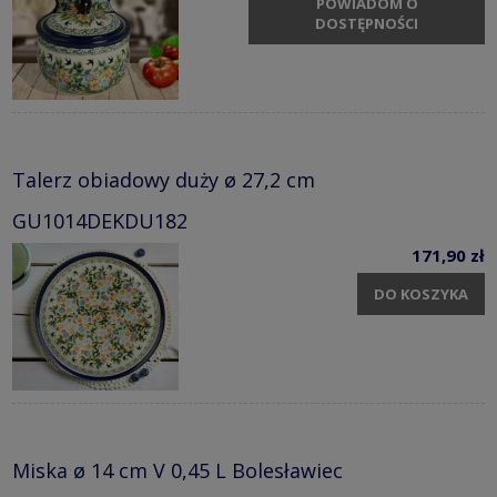
POWIADOM O
DOSTĘPNOŚCI
Talerz obiadowy duży ø 27,2 cm
GU1014DEKDU182
171,90 zł
DO KOSZYKA
Miska ø 14 cm V 0,45 L Bolesławiec