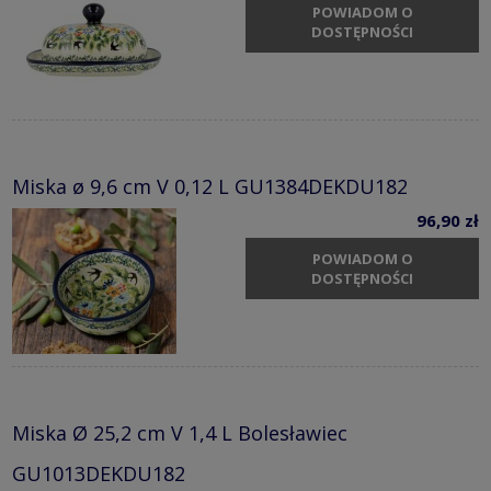
POWIADOM O
DOSTĘPNOŚCI
Miska ø 9,6 cm V 0,12 L GU1384DEKDU182
96,90 zł
POWIADOM O
DOSTĘPNOŚCI
Miska Ø 25,2 cm V 1,4 L Bolesławiec
GU1013DEKDU182