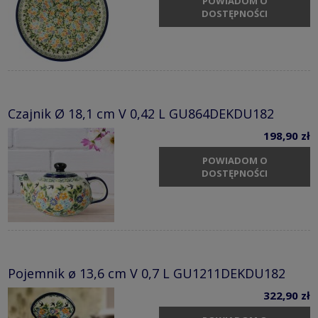
POWIADOM O
DOSTĘPNOŚCI
Czajnik Ø 18,1 cm V 0,42 L GU864DEKDU182
198,90 zł
POWIADOM O
DOSTĘPNOŚCI
Pojemnik ø 13,6 cm V 0,7 L GU1211DEKDU182
322,90 zł