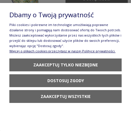
Dbamy o Twoją prywatność
Pliki cookies i pokrewne im technologie umożliwiają poprawne
działanie strony i pomagają nam dostosować ofertę do Twoich potrzeb.
Możesz zaakceptować wykorzystanie przez nas wszystkich tych plików i
Brytfanna do zapiekania V 1,2 L Bolesławiec
przejść do sklepu lub dostosować użycie plików do swoich preferencji,
wybierając opcję "Dostosuj zgody".
GU1156DEKDU182
Więcej o plikach cookies przeczytasz w naszej Polityce prywatności.
488,90 zł
ZAAKCEPTUJ TYLKO NIEZBĘDNE
POWIADOM O
DOSTĘPNOŚCI
DOSTOSUJ ZGODY
ZAAKCEPTUJ WSZYSTKIE
Krzyż wys. 17,5 cm gu1792dekdu182
122,90 zł