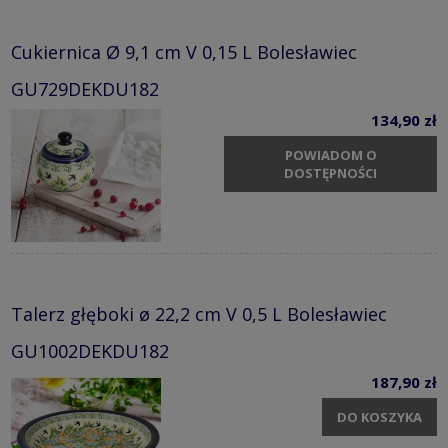
Cukiernica Ø 9,1 cm V 0,15 L Bolesławiec
GU729DEKDU182
134,90 zł
POWIADOM O
DOSTĘPNOŚCI
Talerz głęboki ø 22,2 cm V 0,5 L Bolesławiec
GU1002DEKDU182
187,90 zł
DO KOSZYKA