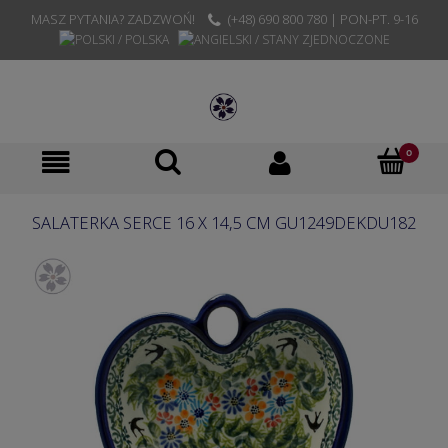
MASZ PYTANIA? ZADZWOŃ!
(+48) 690 800 780 | PON-PT. 9-16
SALATERKA SERCE 16 X 14,5 CM GU1249DEKDU182