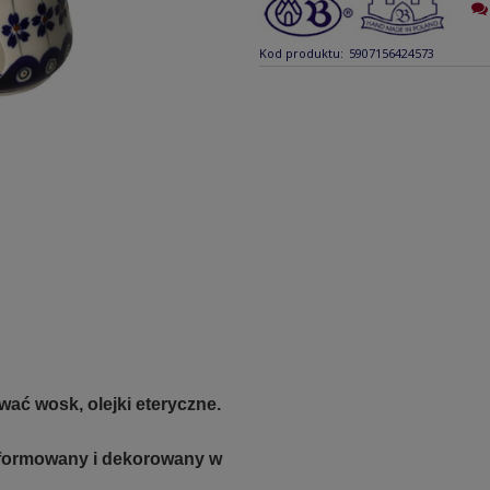
Kod produktu:
5907156424573
ać wosk, olejki eteryczne.
e formowany i dekorowany w