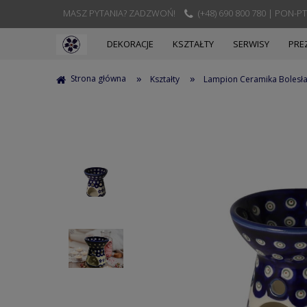
MASZ PYTANIA? ZADZWOŃ!
(+48) 690 800 780 | PON-PT
DEKORACJE
KSZTAŁTY
SERWISY
PRE
»
»
Strona główna
Kształty
Lampion Ceramika Bolesł