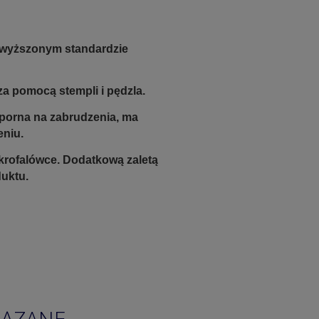
dwyższonym standardzie
a pomocą stempli i pędzla.
odporna na zabrudzenia, ma
eniu.
krofalówce. Dodatkową zaletą
duktu.
IĄZANE