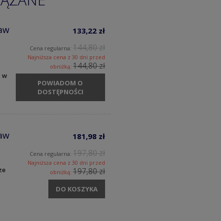
aw
133,22 zł
144,80 zł
Cena regularna:
Najniższa cena z 30 dni przed
144,80 zł
obniżką:
y w
POWIADOM O
DOSTĘPNOŚCI
aw
181,98 zł
197,80 zł
Cena regularna:
Najniższa cena z 30 dni przed
ze
197,80 zł
obniżką:
DO KOSZYKA