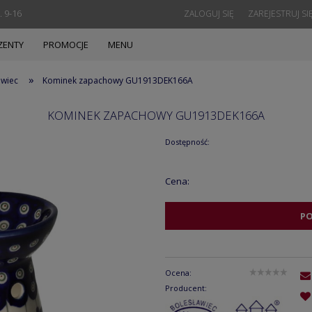
. 9-16
ZALOGUJ SIĘ
ZAREJESTRUJ SI
ZENTY
PROMOCJE
MENU
»
awiec
Kominek zapachowy GU1913DEK166A
KOMINEK ZAPACHOWY GU1913DEK166A
Dostępność:
Cena:
P
Ocena:
Producent: