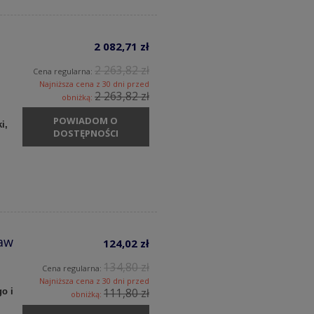
2 082,71 zł
2 263,82 zł
Cena regularna:
Najniższa cena z 30 dni przed
2 263,82 zł
obniżką:
POWIADOM O
i,
DOSTĘPNOŚCI
aw
124,02 zł
134,80 zł
Cena regularna:
Najniższa cena z 30 dni przed
o i
111,80 zł
obniżką: