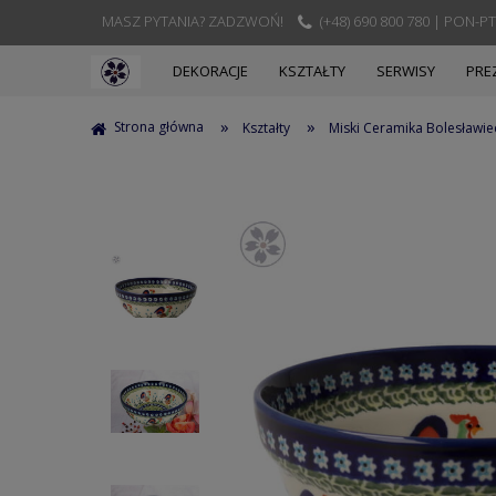
MASZ PYTANIA? ZADZWOŃ!
(+48) 690 800 780 | PON-PT
DEKORACJE
KSZTAŁTY
SERWISY
PRE
»
»
Strona główna
Kształty
Miski Ceramika Bolesławie