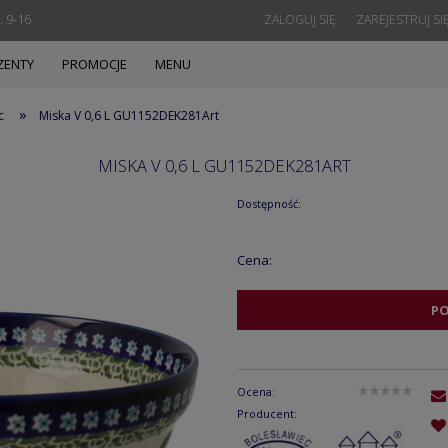
. 9-16
ZALOGUJ SIĘ
ZAREJESTRUJ SI
ZENTY
PROMOCJE
MENU
»
c
Miska V 0,6 L GU1152DEK281Art
MISKA V 0,6 L GU1152DEK281ART
Dostępność:
Cena:
P
Ocena:
Producent: