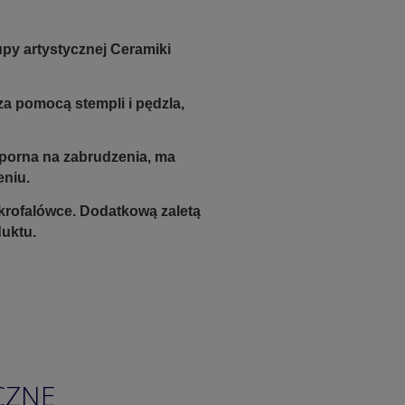
upy artystycznej Ceramiki
a pomocą stempli i pędzla,
odporna na zabrudzenia, ma
eniu.
krofalówce. Dodatkową zaletą
duktu.
CZNE