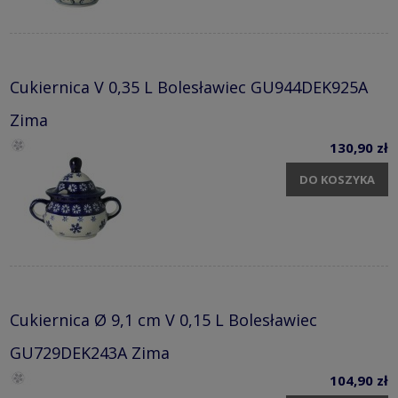
Cukiernica V 0,35 L Bolesławiec GU944DEK925A
Zima
130,90 zł
DO KOSZYKA
Cukiernica Ø 9,1 cm V 0,15 L Bolesławiec
GU729DEK243A Zima
104,90 zł