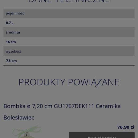
pojemność
0,7 L
średnica
16 cm
wysokość
7,5 cm
PRODUKTY POWIĄZANE
Bombka ø 7,20 cm GU1767DEK111 Ceramika
Bolesławiec
76,90 zł
POWIADOM O