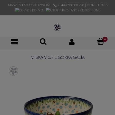
MASZ PYTANIA? ZADZWOŃ!
(+48) 690 800 780 | PON-PT. 9-16
MISKA V 0,7 L GÓRKA GALIA