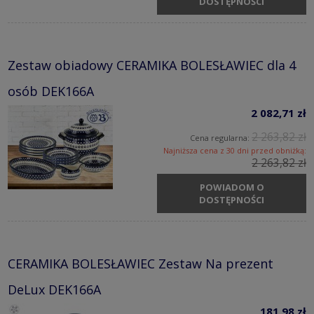
DOSTĘPNOŚCI
Zestaw obiadowy CERAMIKA BOLESŁAWIEC dla 4
osób DEK166A
2 082,71 zł
2 263,82 zł
Cena regularna:
Najniższa cena z 30 dni przed obniżką:
2 263,82 zł
POWIADOM O
DOSTĘPNOŚCI
CERAMIKA BOLESŁAWIEC Zestaw Na prezent
DeLux DEK166A
181,98 zł