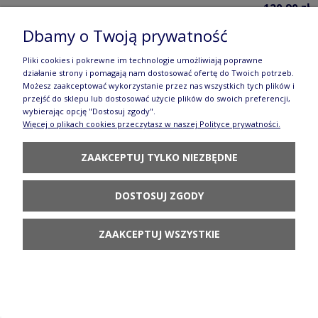
120,90 zł
Dbamy o Twoją prywatność
POWIADOM O
DOSTĘPNOŚCI
Pliki cookies i pokrewne im technologie umożliwiają poprawne
działanie strony i pomagają nam dostosować ofertę do Twoich potrzeb.
Możesz zaakceptować wykorzystanie przez nas wszystkich tych plików i
przejść do sklepu lub dostosować użycie plików do swoich preferencji,
wybierając opcję "Dostosuj zgody".
Więcej o plikach cookies przeczytasz w naszej Polityce prywatności.
Talerz taca Ø 24,5 cm Bolesławiec
ZAAKCEPTUJ TYLKO NIEZBĘDNE
GU524DEK166A
155,90 zł
DOSTOSUJ ZGODY
POWIADOM O
DOSTĘPNOŚCI
ZAAKCEPTUJ WSZYSTKIE