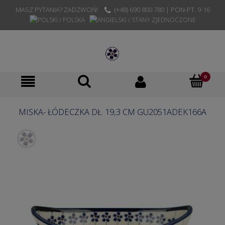
MASZ PYTANIA? ZADZWOŃ!
(+48) 690 800 780 | PON-PT. 9-16
MISKA- ŁÓDECZKA DŁ. 19,3 CM GU2051ADEK166A