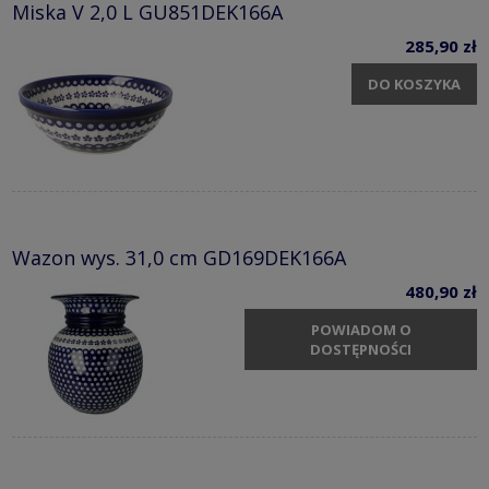
Miska V 2,0 L GU851DEK166A
285,90 zł
DO KOSZYKA
Wazon wys. 31,0 cm GD169DEK166A
480,90 zł
POWIADOM O
DOSTĘPNOŚCI