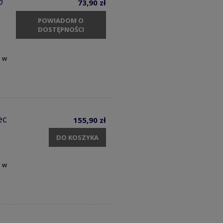
Ø
73,90 zł
POWIADOM O
DOSTĘPNOŚCI
y w
ec
155,90 zł
DO KOSZYKA
y w