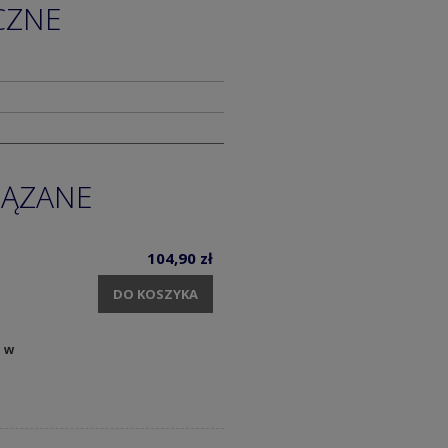
CZNE
IĄZANE
104,90 zł
DO KOSZYKA
y w