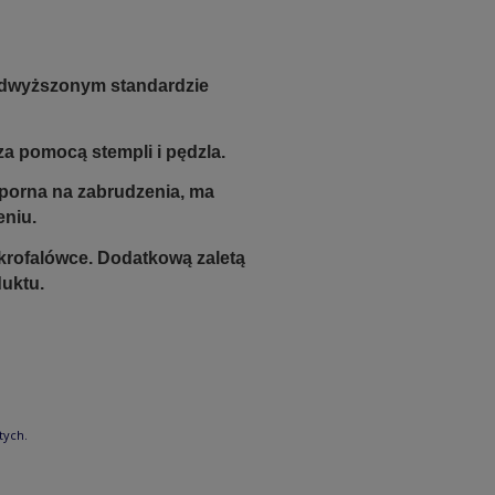
odwyższonym standardzie
a pomocą stempli i pędzla.
odporna na zabrudzenia, ma
eniu.
krofalówce. Dodatkową zaletą
duktu.
tych.