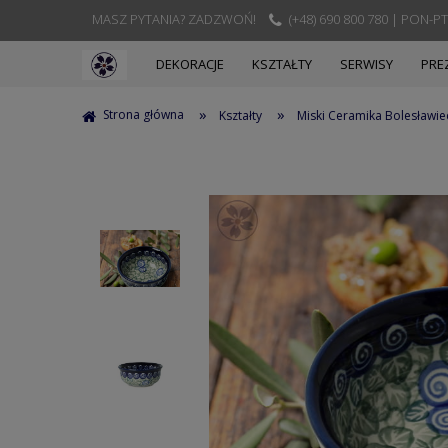
MASZ PYTANIA? ZADZWOŃ!
(+48) 690 800 780 | PON-PT
DEKORACJE
KSZTAŁTY
SERWISY
PRE
»
»
Strona główna
Kształty
Miski Ceramika Bolesławie