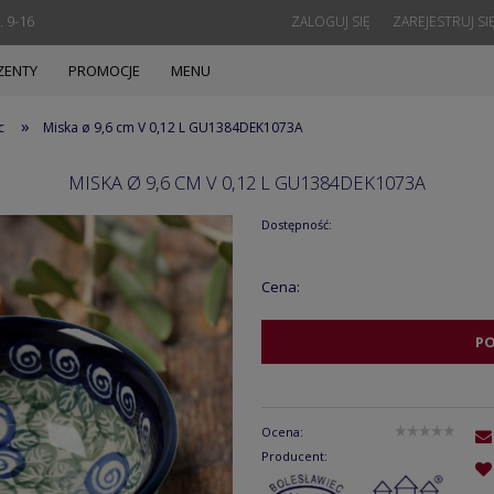
. 9-16
ZALOGUJ SIĘ
ZAREJESTRUJ SI
ZENTY
PROMOCJE
MENU
»
c
Miska ø 9,6 cm V 0,12 L GU1384DEK1073A
MISKA Ø 9,6 CM V 0,12 L GU1384DEK1073A
Dostępność:
Cena:
P
Ocena:
Producent: