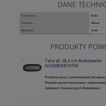
DANE TECHNI
Pojemność
0,12 L
Średnica
9,6 cm
Wysokość
4 cm
PRODUKTY POW
Taca dł. 28,3 cm Bolesławiec
GU928DEK1073A
Podłużna taca z podniesionym brzegiem.
Produkt ręcznie formowany i dekorowan
Zakładach Ceramicznych Bolesławiec.