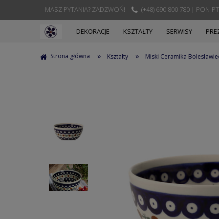
MASZ PYTANIA? ZADZWOŃ!
(+48) 690 800 780 | PON-PT
DEKORACJE
KSZTAŁTY
SERWISY
PRE
»
»
Strona główna
Kształty
Miski Ceramika Bolesławie