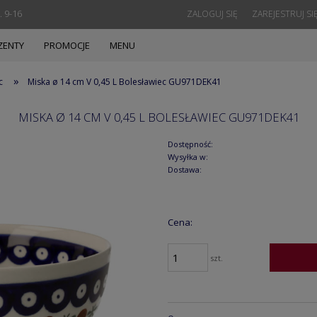
. 9-16
ZALOGUJ SIĘ
ZAREJESTRUJ SI
ZENTY
PROMOCJE
MENU
»
c
Miska ø 14 cm V 0,45 L Bolesławiec GU971DEK41
MISKA Ø 14 CM V 0,45 L BOLESŁAWIEC GU971DEK41
Dostępność:
Wysyłka w:
Dostawa:
Cena:
szt.