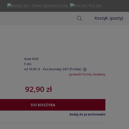
Ę
Koszyk:
(pusty)
duża ilość
3 dni
od 10,90 zł
- Paczkomaty 24/7
(Polska)
sprawdź formy dostawy
Cena nie zawiera ewentualnych kosztów
92,90 zł
płatności
DO KOSZYKA
dodaj do przechowalni