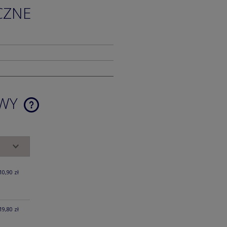
CZNE
AWY
CENA NIE ZAWIERA EWENTUALNYCH
KOSZTÓW PŁATNOŚCI
10,90 zł
19,80 zł