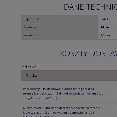
DANE TECHNI
Pojemność
0,45 L
Średnica
14 cm
Wysokość
7,1 cm
KOSZTY DOST
Kraj wysyłki:
Paczkomaty 24/7
(Planowane doręczenie paczki na
terenie kraju w ciągu 1- 2 dni od wysłania zamówienia (do
8 kg)płatność do 4800zł).)
Kurier InPost
(Planowane doręczenie paczki na terenie
kraju w ciągu 1- 2 dni od wysłania zamówienia (do 8