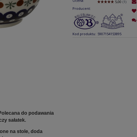
Ocena:
Producent:
Kod produktu:
5907154153895
 Polecana do podawania
zy sałatek.
ione na stole, doda