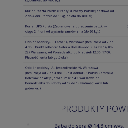
kg)płatność do 4800zł).)
Kurier Poczta Polska
(Przesyłki Poczty Polskiej dostawa od
2 do 4 dni. Paczka do 18kg, opłata do 4800zł)
Kurier UPS Polska
(Zaplanowane doręczenie paczki w
ciągu 2- 4 dni od wysłania zamówienia (do 20 kg).)
Odbiór osobisty- ul.Freta 14, Warszawa
(Realizacja od 2 do
4 dni . Punkt odbioru: Galeria Bolesławiec ul. Freta 14, 00-
227 Warszawa, od Poniedziałku do Niedzieli,12:00- 17:00.
Płatność: karta lub gotówka)
Odbiór osobisty- Al. Jerozolimskie 49, Warszawa
(Realizacja od 2 do 4 dni. Punkt odbioru : Polska Ceramika
Bolesławiec Aleje Jerozolimskie 49, Warszawa od
Poniedziałku do Soboty od 12 do 18 Płatność: karta lub
gotówka. )
PRODUKTY POW
Baba do sera Ø 14,3 cm wys.