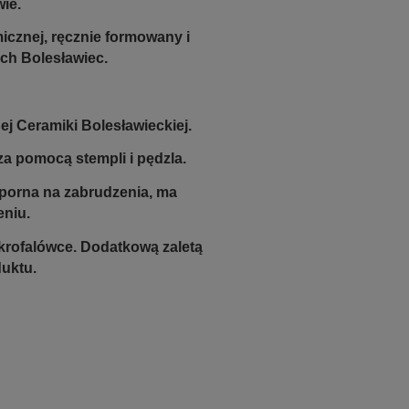
wie.
icznej, ręcznie formowany i
ch Bolesławiec.
j Ceramiki Bolesławieckiej.
a pomocą stempli i pędzla.
odporna na zabrudzenia, ma
eniu.
krofalówce. Dodatkową zaletą
duktu.