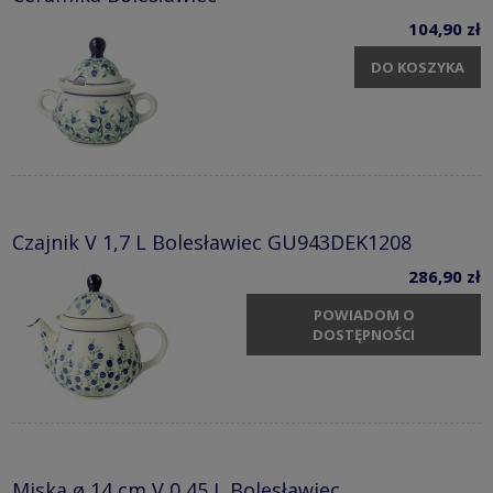
104,90 zł
DO KOSZYKA
Czajnik V 1,7 L Bolesławiec GU943DEK1208
286,90 zł
POWIADOM O
DOSTĘPNOŚCI
Miska ø 14 cm V 0,45 L Bolesławiec