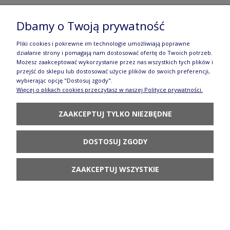
Dbamy o Twoją prywatność
Miska ø 14 cm V 0,45 L Bolesławiec gu971dek941
Pliki cookies i pokrewne im technologie umożliwiają poprawne
92,90 zł
działanie strony i pomagają nam dostosować ofertę do Twoich potrzeb.
Możesz zaakceptować wykorzystanie przez nas wszystkich tych plików i
POWIADOM O
przejść do sklepu lub dostosować użycie plików do swoich preferencji,
DOSTĘPNOŚCI
wybierając opcję "Dostosuj zgody".
Więcej o plikach cookies przeczytasz w naszej Polityce prywatności.
ZAAKCEPTUJ TYLKO NIEZBĘDNE
DOSTOSUJ ZGODY
Miska ø 14 cm V 0,45 L Bolesławiec
ZAAKCEPTUJ WSZYSTKIE
GU971DEK925A Zima
115,90 zł
DO KOSZYKA