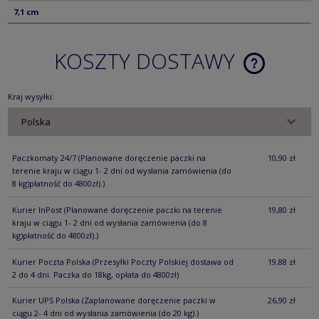
7,1 cm
KOSZTY DOSTAWY
CENA NIE ZA
KOSZTÓW PŁ
Kraj wysyłki:
Paczkomaty 24/7
(Planowane doręczenie paczki na
10,90 zł
terenie kraju w ciągu 1- 2 dni od wysłania zamówienia (do
8 kg)płatność do 4800zł).)
Kurier InPost
(Planowane doręczenie paczki na terenie
19,80 zł
kraju w ciągu 1- 2 dni od wysłania zamówienia (do 8
kg)płatność do 4800zł).)
Kurier Poczta Polska
(Przesyłki Poczty Polskiej dostawa od
19,88 zł
2 do 4 dni. Paczka do 18kg, opłata do 4800zł)
Kurier UPS Polska
(Zaplanowane doręczenie paczki w
26,90 zł
ciągu 2- 4 dni od wysłania zamówienia (do 20 kg).)