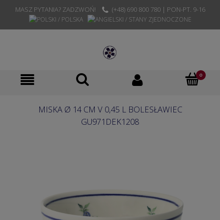
MASZ PYTANIA? ZADZWOŃ!
(+48) 690 800 780 | PON-PT. 9-16
MISKA Ø 14 CM V 0,45 L BOLESŁAWIEC
GU971DEK1208