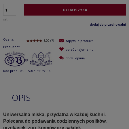
DO KOSZYKA
szt.
dodaj do przechowalni
Ocena:
zapytaj o produkt
Producent:
poleć znajomemu
dodaj opinię
Kod produktu:
5907155189114
OPIS
Uniwersalna miska, przydatna w każdej kuchni.
Polecana do podawania codziennych posiłków,
przekąsek, zup, kremów czy sałatek.