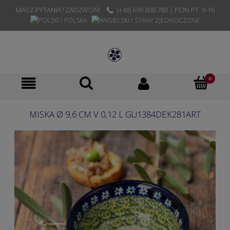
MASZ PYTANIA? ZADZWOŃ!
(+48) 690 800 780 | PON-PT. 9-16
MISKA Ø 9,6 CM V 0,12 L GU1384DEK281ART