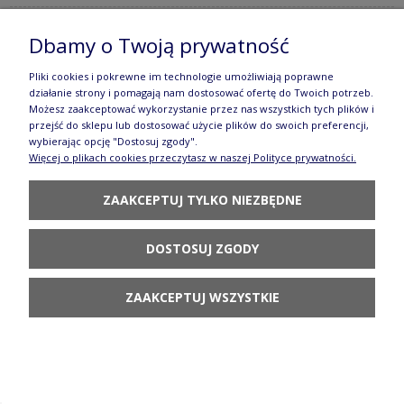
Dbamy o Twoją prywatność
Miska/Forma do pieczenia serce V 0,4 L
Pliki cookies i pokrewne im technologie umożliwiają poprawne
GU860DEK41
działanie strony i pomagają nam dostosować ofertę do Twoich potrzeb.
Możesz zaakceptować wykorzystanie przez nas wszystkich tych plików i
118,90 zł
przejść do sklepu lub dostosować użycie plików do swoich preferencji,
wybierając opcję "Dostosuj zgody".
POWIADOM O
Więcej o plikach cookies przeczytasz w naszej Polityce prywatności.
DOSTĘPNOŚCI
ZAAKCEPTUJ TYLKO NIEZBĘDNE
DOSTOSUJ ZGODY
Miska/Forma do pieczenia serce V 0,4 L
ZAAKCEPTUJ WSZYSTKIE
gu860dek42
118,90 zł
DO KOSZYKA