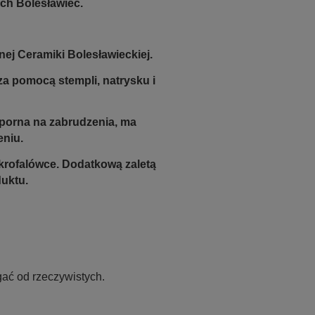
ch Bolesławiec.
nej Ceramiki Bolesławieckiej.
a pomocą stempli, natrysku i
odporna na zabrudzenia, ma
eniu.
krofalówce. Dodatkową zaletą
duktu.
ać od rzeczywistych.