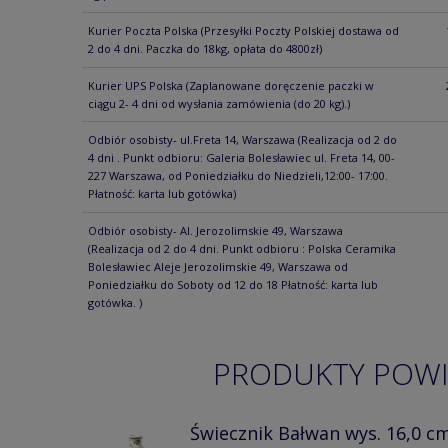
Kurier Poczta Polska
(Przesyłki Poczty Polskiej dostawa od
2 do 4 dni. Paczka do 18kg, opłata do 4800zł)
Kurier UPS Polska
(Zaplanowane doręczenie paczki w
ciągu 2- 4 dni od wysłania zamówienia (do 20 kg).)
Odbiór osobisty- ul.Freta 14, Warszawa
(Realizacja od 2 do
4 dni . Punkt odbioru: Galeria Bolesławiec ul. Freta 14, 00-
227 Warszawa, od Poniedziałku do Niedzieli,12:00- 17:00.
Płatność: karta lub gotówka)
Odbiór osobisty- Al. Jerozolimskie 49, Warszawa
(Realizacja od 2 do 4 dni. Punkt odbioru : Polska Ceramika
Bolesławiec Aleje Jerozolimskie 49, Warszawa od
Poniedziałku do Soboty od 12 do 18 Płatność: karta lub
gotówka. )
PRODUKTY POW
Świecznik Bałwan wys. 16,0 c