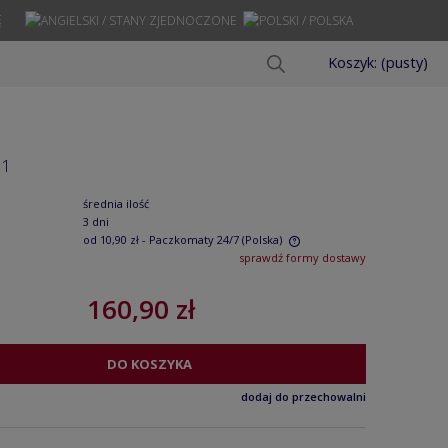
Ę
Koszyk:
(pusty)
11
średnia ilość
3 dni
od 10,90 zł
- Paczkomaty 24/7
(Polska)
sprawdź formy dostawy
Cena nie zawiera ewentualnych kosztów
160,90 zł
płatności
DO KOSZYKA
dodaj do przechowalni