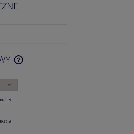
CZNE
AWY
CENA NIE ZAWIERA EWENTUALNYCH
KOSZTÓW PŁATNOŚCI
10,90 zł
19,80 zł