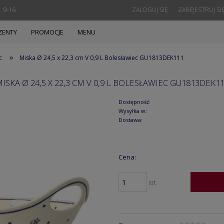
. 9-16
ZALOGUJ SIĘ
ZAREJESTRUJ SI
ZENTY
PROMOCJE
MENU
»
c
Miska Ø 24,5 x 22,3 cm V 0,9 L Bolesławiec GU1813DEK111
ISKA Ø 24,5 X 22,3 CM V 0,9 L BOLESŁAWIEC GU1813DEK1
Dostępność:
Wysyłka w:
Dostawa:
Cena:
szt.