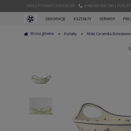
MASZ PYTANIA? ZADZWOŃ!
(+48) 690 800 780 | PON-PT
DEKORACJE
KSZTAŁTY
SERWISY
PRE
»
»
Strona główna
Kształty
Miski Ceramika Bolesławie
M