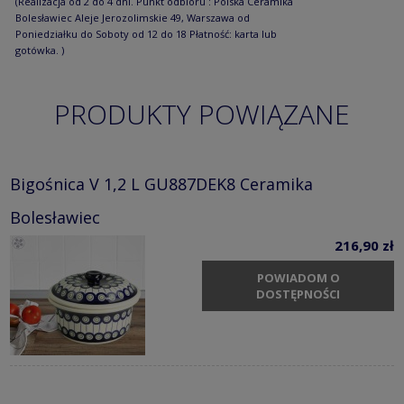
(Realizacja od 2 do 4 dni. Punkt odbioru : Polska Ceramika
Bolesławiec Aleje Jerozolimskie 49, Warszawa od
Poniedziałku do Soboty od 12 do 18 Płatność: karta lub
gotówka. )
PRODUKTY POWIĄZANE
Bigośnica V 1,2 L GU887DEK8 Ceramika
Bolesławiec
216,90 zł
POWIADOM O
DOSTĘPNOŚCI