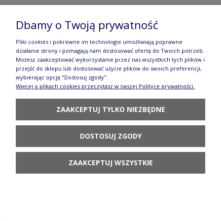
GU370DEK8
Dbamy o Twoją prywatność
174,90 zł
Pliki cookies i pokrewne im technologie umożliwiają poprawne
POWIADOM O
działanie strony i pomagają nam dostosować ofertę do Twoich potrzeb.
DOSTĘPNOŚCI
Możesz zaakceptować wykorzystanie przez nas wszystkich tych plików i
przejść do sklepu lub dostosować użycie plików do swoich preferencji,
wybierając opcję "Dostosuj zgody".
Więcej o plikach cookies przeczytasz w naszej Polityce prywatności.
ZAAKCEPTUJ TYLKO NIEZBĘDNE
Półmisek do zapiekania 22,0 x 31,0 cm
DOSTOSUJ ZGODY
Bolesławiec GU350DEK8
232,90 zł
ZAAKCEPTUJ WSZYSTKIE
DO KOSZYKA