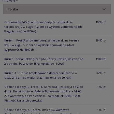
Paczkomaty 24/7
(Planowane doręczenie paczki na
10,90 zł
terenie kraju w ciągu 1- 2 dni od wysłania zamówienia (do
8 kg)płatność do 4800zł).)
Kurier InPost
(Planowane doręczenie paczki na terenie
19,80 zł
kraju w ciągu 1- 2 dni od wysłania zamówienia (do 8
kg)płatność do 4800zł).)
Kurier Poczta Polska
(Przesyłki Poczty Polskiej dostawa od
19,88 zł
2 do 4 dni. Paczka do 18kg, opłata do 4800zł)
Kurier UPS Polska
(Zaplanowane doręczenie paczki w
26,90 zł
ciągu 2- 4 dni od wysłania zamówienia (do 20 kg).)
Odbiór osobisty- ul.Freta 14, Warszawa
(Realizacja od 2 do
1,00 zł
4 dni . Punkt odbioru: Galeria Bolesławiec ul. Freta 14, 00-
227 Warszawa, od Poniedziałku do Niedzieli,12:00- 17:00.
Płatność: karta lub gotówka)
Odbiór osobisty- Al. Jerozolimskie 49, Warszawa
1,00 zł