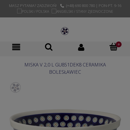
MASZ PYTANIA? ZADZWOŃ!
(+48) 690 800 780 | PON-PT. 9-16
MISKA V 2,0 L GU851DEK8 CERAMIKA
BOLESŁAWIEC