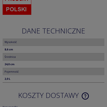
DANE TECHNICZNE
Wysokość
8,6 cm
Średnica
24,0 cm
Pojemność
2,0 L
KOSZTY DOSTAWY
CENA NIE ZA
KOSZTÓW PŁ
Kraj wysyłki: