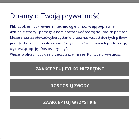
Półmisek- paszteciarka 26,5 x 12,5 cm
Dbamy o Twoją prywatność
GU1381DEK111
Pliki cookies i pokrewne im technologie umożliwiają poprawne
217,90 zł
działanie strony i pomagają nam dostosować ofertę do Twoich potrzeb.
Możesz zaakceptować wykorzystanie przez nas wszystkich tych plików i
POWIADOM O
przejść do sklepu lub dostosować użycie plików do swoich preferencji,
DOSTĘPNOŚCI
wybierając opcję "Dostosuj zgody".
Więcej o plikach cookies przeczytasz w naszej Polityce prywatności.
ZAAKCEPTUJ TYLKO NIEZBĘDNE
DOSTOSUJ ZGODY
Półmisek do zapiekania 19,5 x 25,5 cm
Bolesławiec GU370DEK111
ZAAKCEPTUJ WSZYSTKIE
174,90 zł
POWIADOM O
DOSTĘPNOŚCI