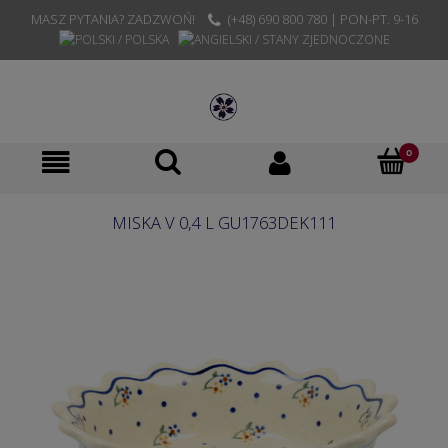
MASZ PYTANIA? ZADZWOŃ!
(+48) 690 800 780 | PON-PT. 9-16
MISKA V 0,4 L GU1763DEK111