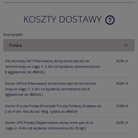
KOSZTY DOSTAWY
CENA NIE ZA
KOSZTÓW PŁ
Kraj wysyłki:
Paczkomaty 24/7
(Planowane doręczenie paczki na
10,90 zł
terenie kraju w ciągu 1- 2 dni od wysłania zamówienia (do
8 kg)płatność do 4800zł).)
Kurier InPost
(Planowane doręczenie paczki na terenie
19,80 zł
kraju w ciągu 1- 2 dni od wysłania zamówienia (do 8
kg)płatność do 4800zł).)
Kurier Poczta Polska
(Przesyłki Poczty Polskiej dostawa od
19,88 zł
2 do 4 dni. Paczka do 18kg, opłata do 4800zł)
Kurier UPS Polska
(Zaplanowane doręczenie paczki w
26,90 zł
ciągu 2- 4 dni od wysłania zamówienia (do 20 kg).)