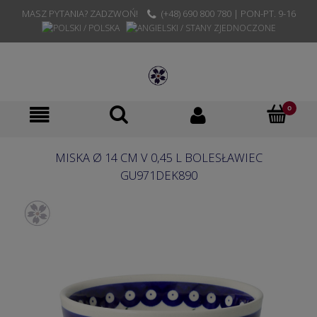
MASZ PYTANIA? ZADZWOŃ!
(+48) 690 800 780 | PON-PT. 9-16
MISKA Ø 14 CM V 0,45 L BOLESŁAWIEC
GU971DEK890