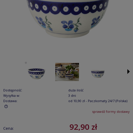
Dostępność:
duża ilość
Wysyłka w:
3 dni
Dostawa:
od 10,90 zł
- Paczkomaty 24/7
(Polska)
sprawdź formy dostawy
Cena nie zawiera ewentualnych kosztów płatności
92,90 zł
Cena: