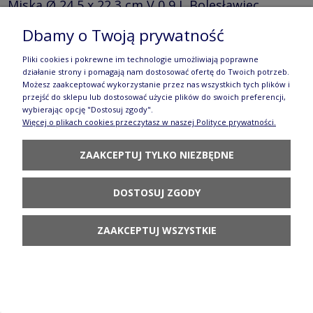
Miska Ø 24,5 x 22,3 cm V 0,9 L Bolesławiec
gu1813dek890
Dbamy o Twoją prywatność
160,90 zł
Pliki cookies i pokrewne im technologie umożliwiają poprawne
działanie strony i pomagają nam dostosować ofertę do Twoich potrzeb.
DO KOSZYKA
Możesz zaakceptować wykorzystanie przez nas wszystkich tych plików i
przejść do sklepu lub dostosować użycie plików do swoich preferencji,
wybierając opcję "Dostosuj zgody".
Więcej o plikach cookies przeczytasz w naszej Polityce prywatności.
ZAAKCEPTUJ TYLKO NIEZBĘDNE
Miska tulipan Ø 14,9 cm V 0,5 L Bolesławiec
DOSTOSUJ ZGODY
GU848DEK149Art
ZAAKCEPTUJ WSZYSTKIE
248,90 zł
DO KOSZYKA