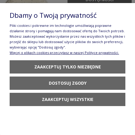
Dbamy o Twoją prywatność
Pliki cookies i pokrewne im technologie umożliwiają poprawne
działanie strony i pomagają nam dostosować ofertę do Twoich potrzeb.
Możesz zaakceptować wykorzystanie przez nas wszystkich tych plików i
Ozdoba serduszko mini GU1248DEK111
przejść do sklepu lub dostosować użycie plików do swoich preferencji,
wybierając opcję "Dostosuj zgody".
43,90 zł
Więcej o plikach cookies przeczytasz w naszej Polityce prywatności.
POWIADOM O
ZAAKCEPTUJ TYLKO NIEZBĘDNE
DOSTĘPNOŚCI
DOSTOSUJ ZGODY
ZAAKCEPTUJ WSZYSTKIE
Serwetnik wys. 6,8 cm GU1109DEK111
65,90 zł
POWIADOM O