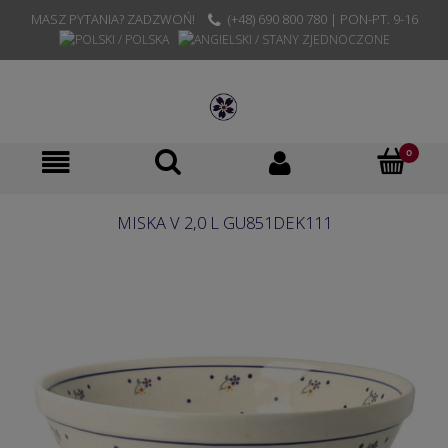
MASZ PYTANIA? ZADZWOŃ!
(+48) 690 800 780 | PON-PT. 9-16
MISKA V 2,0 L GU851DEK111