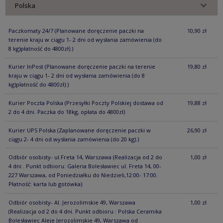
Paczkomaty 24/7
(Planowane doręczenie paczki na
10,90 zł
terenie kraju w ciągu 1- 2 dni od wysłania zamówienia (do
8 kg)płatność do 4800zł).)
Kurier InPost
(Planowane doręczenie paczki na terenie
19,80 zł
kraju w ciągu 1- 2 dni od wysłania zamówienia (do 8
kg)płatność do 4800zł).)
Kurier Poczta Polska
(Przesyłki Poczty Polskiej dostawa od
19,88 zł
2 do 4 dni. Paczka do 18kg, opłata do 4800zł)
Kurier UPS Polska
(Zaplanowane doręczenie paczki w
26,90 zł
ciągu 2- 4 dni od wysłania zamówienia (do 20 kg).)
Odbiór osobisty- ul.Freta 14, Warszawa
(Realizacja od 2 do
1,00 zł
4 dni . Punkt odbioru: Galeria Bolesławiec ul. Freta 14, 00-
227 Warszawa, od Poniedziałku do Niedzieli,12:00- 17:00.
Płatność: karta lub gotówka)
Odbiór osobisty- Al. Jerozolimskie 49, Warszawa
1,00 zł
(Realizacja od 2 do 4 dni. Punkt odbioru : Polska Ceramika
Bolesławiec Aleje Jerozolimskie 49, Warszawa od