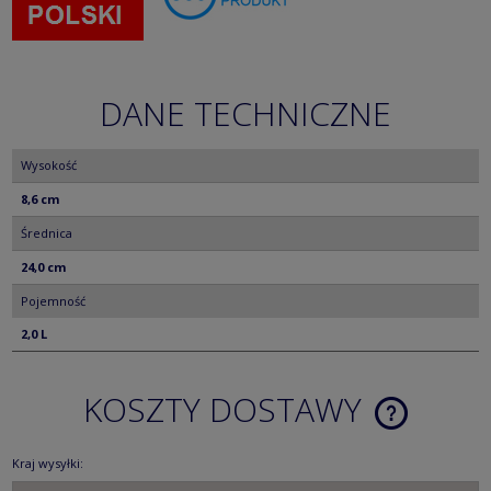
DANE TECHNICZNE
Wysokość
8,6 cm
Średnica
24,0 cm
Pojemność
2,0 L
KOSZTY DOSTAWY
CENA NIE ZA
KOSZTÓW PŁ
Kraj wysyłki: