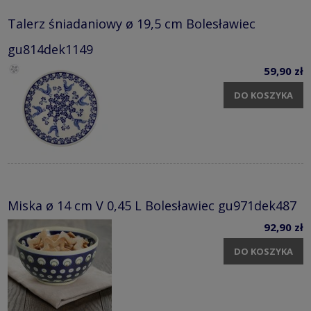
Talerz śniadaniowy ø 19,5 cm Bolesławiec
gu814dek1149
59,90 zł
DO KOSZYKA
Miska ø 14 cm V 0,45 L Bolesławiec gu971dek487
92,90 zł
DO KOSZYKA