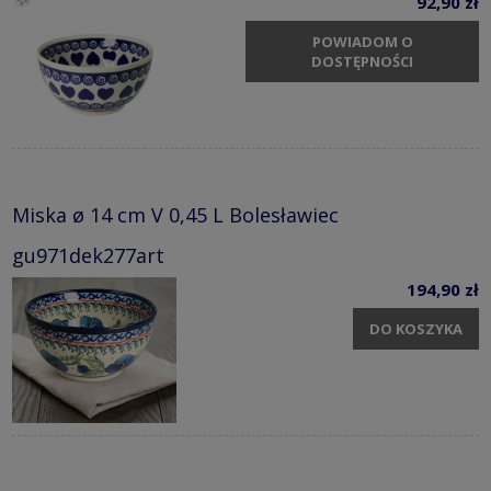
92,90 zł
POWIADOM O
DOSTĘPNOŚCI
Miska ø 14 cm V 0,45 L Bolesławiec
gu971dek277art
194,90 zł
DO KOSZYKA