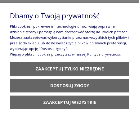
Dbamy o Twoją prywatność
Taca dł. 33,4 cm Bolesławiec GU1282DEK1149
137,90 zł
Pliki cookies i pokrewne im technologie umożliwiają poprawne
działanie strony i pomagają nam dostosować ofertę do Twoich potrzeb.
POWIADOM O
Możesz zaakceptować wykorzystanie przez nas wszystkich tych plików i
DOSTĘPNOŚCI
przejść do sklepu lub dostosować użycie plików do swoich preferencji,
wybierając opcję "Dostosuj zgody".
Więcej o plikach cookies przeczytasz w naszej Polityce prywatności.
ZAAKCEPTUJ TYLKO NIEZBĘDNE
Deska do krojenia 14,3 x 28,5 cm GU1064DEK1149
DOSTOSUJ ZGODY
116,90 zł
ZAAKCEPTUJ WSZYSTKIE
POWIADOM O
DOSTĘPNOŚCI