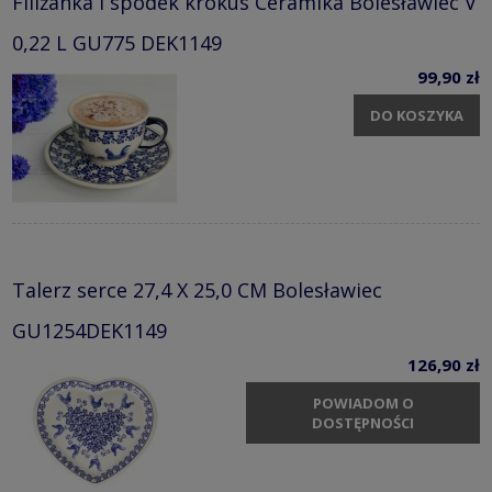
Filiżanka i spodek krokus Ceramika Bolesławiec V
0,22 L GU775 DEK1149
99,90 zł
DO KOSZYKA
Talerz serce 27,4 X 25,0 CM Bolesławiec
GU1254DEK1149
126,90 zł
POWIADOM O
DOSTĘPNOŚCI