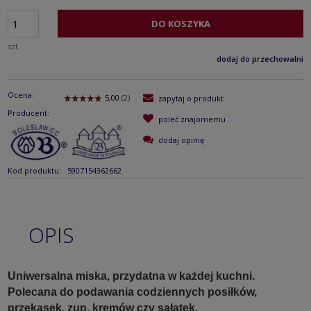
DO KOSZYKA
szt.
dodaj do przechowalni
Ocena:
zapytaj o produkt
Producent:
poleć znajomemu
dodaj opinię
Kod produktu:
5907154362662
OPIS
Uniwersalna miska, przydatna w każdej kuchni.
Polecana do podawania codziennych posiłków,
przekąsek, zup, kremów czy sałatek.