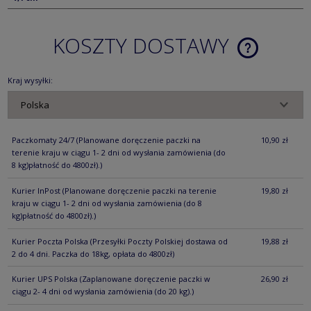
KOSZTY DOSTAWY
CENA NIE ZA
KOSZTÓW PŁ
Kraj wysyłki:
Paczkomaty 24/7
(Planowane doręczenie paczki na
10,90 zł
terenie kraju w ciągu 1- 2 dni od wysłania zamówienia (do
8 kg)płatność do 4800zł).)
Kurier InPost
(Planowane doręczenie paczki na terenie
19,80 zł
kraju w ciągu 1- 2 dni od wysłania zamówienia (do 8
kg)płatność do 4800zł).)
Kurier Poczta Polska
(Przesyłki Poczty Polskiej dostawa od
19,88 zł
2 do 4 dni. Paczka do 18kg, opłata do 4800zł)
Kurier UPS Polska
(Zaplanowane doręczenie paczki w
26,90 zł
ciągu 2- 4 dni od wysłania zamówienia (do 20 kg).)