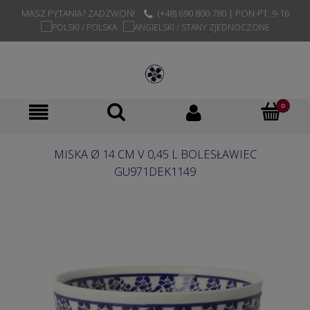
MASZ PYTANIA? ZADZWOŃ!
(+48) 690 800 780 | PON-PT. 9-16
MISKA Ø 14 CM V 0,45 L BOLESŁAWIEC
GU971DEK1149