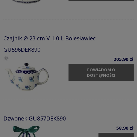
Czajnik Ø 23 cm V 1,0 L Bolesławiec
GU596DEK890
205,90 zł
POWIADOM O
DOSTĘPNOŚCI
Dzwonek GU857DEK890
58,90 zł