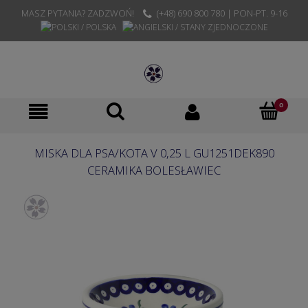
MASZ PYTANIA? ZADZWOŃ!
(+48) 690 800 780 | PON-PT. 9-16
MISKA DLA PSA/KOTA V 0,25 L GU1251DEK890
CERAMIKA BOLESŁAWIEC