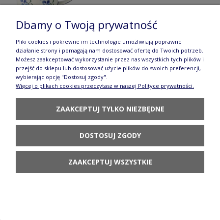
Dbamy o Twoją prywatność
Pliki cookies i pokrewne im technologie umożliwiają poprawne
działanie strony i pomagają nam dostosować ofertę do Twoich potrzeb.
Filiżanka Ceramika Bolesławiec V 0,35 L GU1379
Możesz zaakceptować wykorzystanie przez nas wszystkich tych plików i
przejść do sklepu lub dostosować użycie plików do swoich preferencji,
DEK890
wybierając opcję "Dostosuj zgody".
Więcej o plikach cookies przeczytasz w naszej Polityce prywatności.
66,90 zł
ZAAKCEPTUJ TYLKO NIEZBĘDNE
DO KOSZYKA
DOSTOSUJ ZGODY
ZAAKCEPTUJ WSZYSTKIE
Maselnica 1/2 kostki Bolesławiec GU1393DEK890
111,90 zł