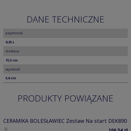
DANE TECHNICZNE
pojemność
0,25 L
średnica
15,3 cm
wysokość
5,6 cm
PRODUKTY POWIĄZANE
CERAMIKA BOLESŁAWIEC Zestaw Na start DEK890
106,54 zł