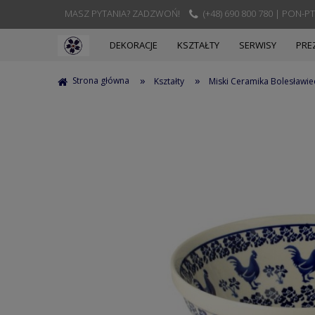
MASZ PYTANIA? ZADZWOŃ!
(+48) 690 800 780 | PON-PT
DEKORACJE
KSZTAŁTY
SERWISY
PRE
»
»
Strona główna
Kształty
Miski Ceramika Bolesławie