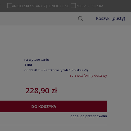
Ę
Koszyk:
(pusty)
na wyczerpaniu
3 dni
od 10,90 zł
- Paczkomaty 24/7
(Polska)
sprawdź formy dostawy
Cena nie zawiera ewentualnych kosztów
228,90 zł
płatności
DO KOSZYKA
dodaj do przechowalni