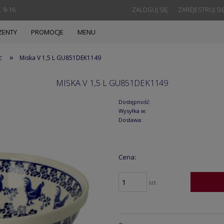
. 9-16
ZALOGUJ SIĘ
ZAREJESTRUJ SI
ZENTY
PROMOCJE
MENU
»
c
Miska V 1,5 L GU851DEK1149
MISKA V 1,5 L GU851DEK1149
Dostępność:
Wysyłka w:
Dostawa:
Cena:
szt.