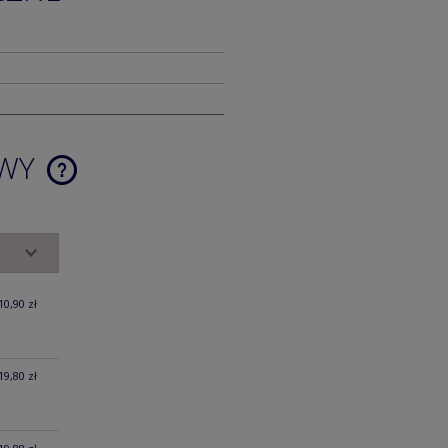
AWY
CENA NIE ZAWIERA EWENTUALNYCH
KOSZTÓW PŁATNOŚCI
10,90 zł
19,80 zł