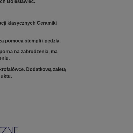
ch Bolesławiec.
acji klasycznych Ceramiki
a pomocą stempli i pędzla.
odporna na zabrudzenia, ma
eniu.
krofalówce. Dodatkową zaletą
duktu.
CZNE