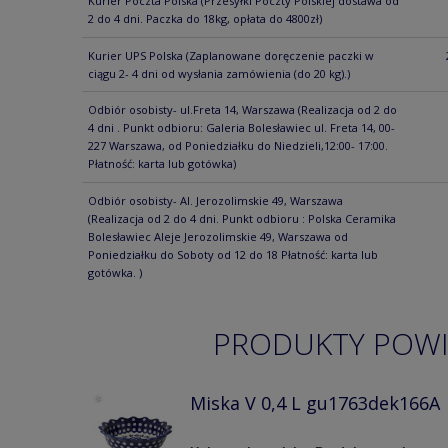
Kurier Poczta Polska
(Przesyłki Poczty Polskiej dostawa od
2 do 4 dni. Paczka do 18kg, opłata do 4800zł)
Kurier UPS Polska
(Zaplanowane doręczenie paczki w
ciągu 2- 4 dni od wysłania zamówienia (do 20 kg).)
Odbiór osobisty- ul.Freta 14, Warszawa
(Realizacja od 2 do
4 dni . Punkt odbioru: Galeria Bolesławiec ul. Freta 14, 00-
227 Warszawa, od Poniedziałku do Niedzieli,12:00- 17:00.
Płatność: karta lub gotówka)
Odbiór osobisty- Al. Jerozolimskie 49, Warszawa
(Realizacja od 2 do 4 dni. Punkt odbioru : Polska Ceramika
Bolesławiec Aleje Jerozolimskie 49, Warszawa od
Poniedziałku do Soboty od 12 do 18 Płatność: karta lub
gotówka. )
PRODUKTY POW
Miska V 0,4 L gu1763dek166A