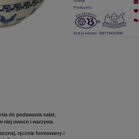
Ocena:
Producent:
Kod produktu:
5907154365090
ia do podawania sałat,
w niej owoce i warzywa.
icznej, ręcznie formowany i