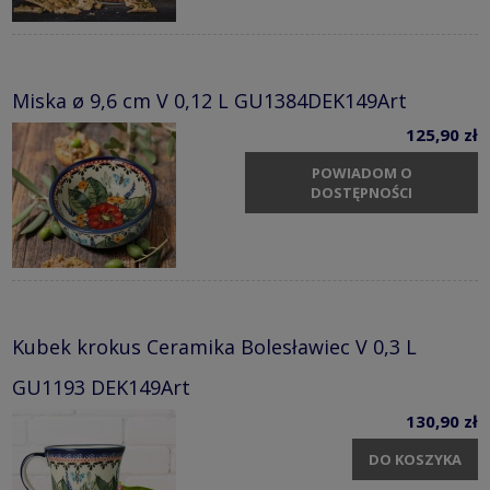
Miska ø 9,6 cm V 0,12 L GU1384DEK149Art
125,90 zł
POWIADOM O
DOSTĘPNOŚCI
Kubek krokus Ceramika Bolesławiec V 0,3 L
GU1193 DEK149Art
130,90 zł
DO KOSZYKA