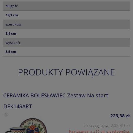
długość
19,3 cm
szerokość
8,6 cm
wysokość
5,5 cm
PRODUKTY POWIĄZANE
CERAMIKA BOLESŁAWIEC Zestaw Na start
DEK149ART
223,38 zł
242,80 zł
Cena regularna:
Najniższa cena z 30 dni przed obniżką: