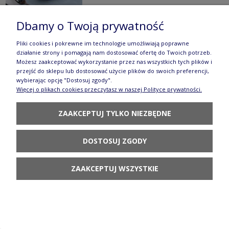
Dbamy o Twoją prywatność
Dzbanek V 1,7 L Bolesławiec GU1160DEK149Art
Pliki cookies i pokrewne im technologie umożliwiają poprawne
działanie strony i pomagają nam dostosować ofertę do Twoich potrzeb.
480,90 zł
Możesz zaakceptować wykorzystanie przez nas wszystkich tych plików i
przejść do sklepu lub dostosować użycie plików do swoich preferencji,
POWIADOM O
wybierając opcję "Dostosuj zgody".
DOSTĘPNOŚCI
Więcej o plikach cookies przeczytasz w naszej Polityce prywatności.
ZAAKCEPTUJ TYLKO NIEZBĘDNE
DOSTOSUJ ZGODY
Pojemnik ø 13,6 cm V 0,7 L GU1211DEK149Art
ZAAKCEPTUJ WSZYSTKIE
423,90 zł
POWIADOM O
DOSTĘPNOŚCI