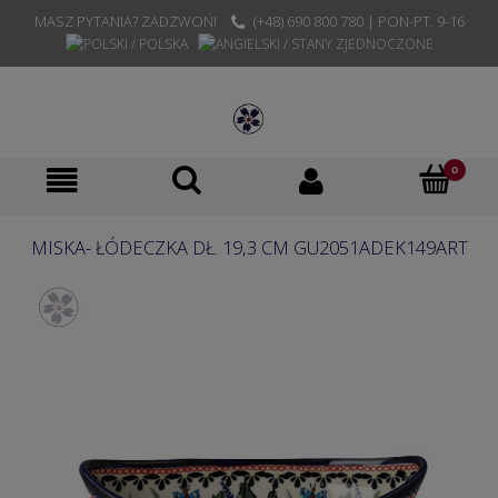
MASZ PYTANIA? ZADZWOŃ!
(+48) 690 800 780 | PON-PT. 9-16
MISKA- ŁÓDECZKA DŁ. 19,3 CM GU2051ADEK149ART