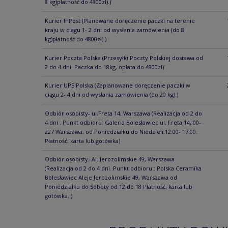
8 kg)płatność do 4800zł).)
Kurier InPost
(Planowane doręczenie paczki na terenie
kraju w ciągu 1- 2 dni od wysłania zamówienia (do 8
kg)płatność do 4800zł).)
Kurier Poczta Polska
(Przesyłki Poczty Polskiej dostawa od
2 do 4 dni. Paczka do 18kg, opłata do 4800zł)
Kurier UPS Polska
(Zaplanowane doręczenie paczki w
ciągu 2- 4 dni od wysłania zamówienia (do 20 kg).)
Odbiór osobisty- ul.Freta 14, Warszawa
(Realizacja od 2 do
4 dni . Punkt odbioru: Galeria Bolesławiec ul. Freta 14, 00-
227 Warszawa, od Poniedziałku do Niedzieli,12:00- 17:00.
Płatność: karta lub gotówka)
Odbiór osobisty- Al. Jerozolimskie 49, Warszawa
(Realizacja od 2 do 4 dni. Punkt odbioru : Polska Ceramika
Bolesławiec Aleje Jerozolimskie 49, Warszawa od
Poniedziałku do Soboty od 12 do 18 Płatność: karta lub
gotówka. )