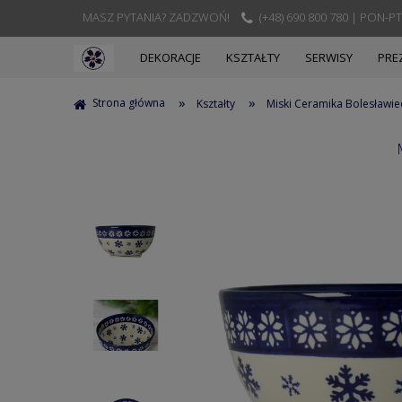
MASZ PYTANIA? ZADZWOŃ!
(+48) 690 800 780 | PON-PT
DEKORACJE
KSZTAŁTY
SERWISY
PRE
»
»
Strona główna
Kształty
Miski Ceramika Bolesławie