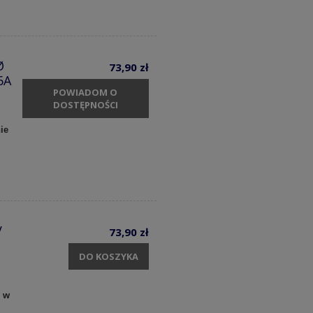
Ø
73,90 zł
6A
POWIADOM O
DOSTĘPNOŚCI
ie
V
73,90 zł
DO KOSZYKA
y w