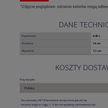
*Zdjęcie poglądowe- odcienie kolorów mogą odbie
DANE TECHNI
Pojemność
0,45 L
Średnica
14 cm
Wysokość
7,1 cm
KOSZTY DOST
Kraj wysyłki:
Paczkomaty 24/7
(Planowane doręczenie paczki na
terenie kraju w ciągu 1- 2 dni od wysłania zamówienia (do