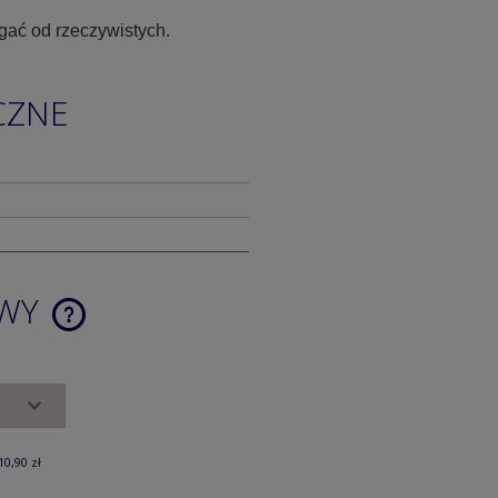
gać od rzeczywistych.
CZNE
AWY
CENA NIE ZAWIERA EWENTUALNYCH
KOSZTÓW PŁATNOŚCI
10,90 zł