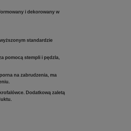
e formowany i dekorowany w
dwyższonym standardzie
a pomocą stempli i pędzla,
odporna na zabrudzenia, ma
eniu.
krofalówce. Dodatkową zaletą
duktu.