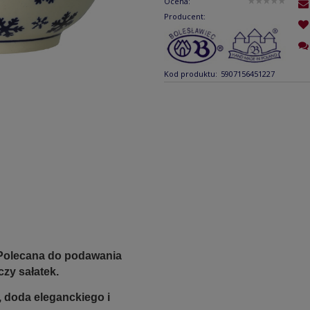
Ocena:
Producent:
Kod produktu:
5907156451227
 Polecana do podawania
zy sałatek.
, doda eleganckiego i