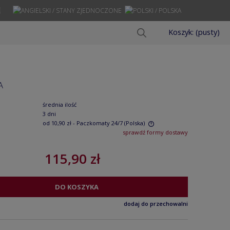
Ę
Koszyk:
(pusty)
A
średnia ilość
3 dni
od 10,90 zł
- Paczkomaty 24/7
(Polska)
sprawdź formy dostawy
Cena nie zawiera ewentualnych kosztów
115,90 zł
płatności
DO KOSZYKA
dodaj do przechowalni