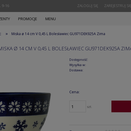
. 9-16
ZALOGUJ SIĘ
ZAREJESTRUJ SI
ZENTY
PROMOCJE
MENU
»
c
Miska ø 14 cm V 0,45 L Bolesławiec GU971DEK925A Zima
MISKA Ø 14 CM V 0,45 L BOLESŁAWIEC GU971DEK925A ZIM
Dostępność:
Wysyłka w:
Dostawa:
Cena:
szt.