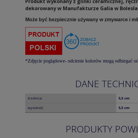
Produkt wykonany z glinki ceramicznej, ręcz
dekorowany w Manufakturze Galia w Bolesł
Może być bezpiecznie używany w zmywarce i mi
*Zdjęcie poglądowe- odcienie kolorów mogą odbiegać od
DANE TECHNI
średnica
5,5 cm
wysokość
5,5 cm
PRODUKTY POW