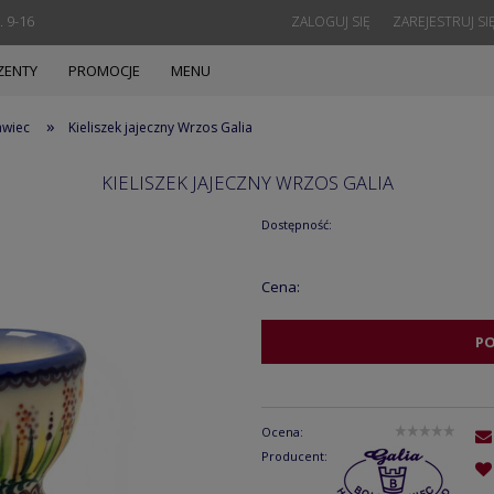
. 9-16
ZALOGUJ SIĘ
ZAREJESTRUJ SI
ZENTY
PROMOCJE
MENU
»
awiec
Kieliszek jajeczny Wrzos Galia
KIELISZEK JAJECZNY WRZOS GALIA
Dostępność:
Cena:
P
Ocena:
Producent: