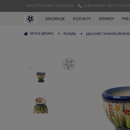
MASZ PYTANIA? ZADZWOŃ!
(+48) 690 800 780 | PON-PT
DEKORACJE
KSZTAŁTY
SERWISY
PRE
»
»
Strona główna
Kształty
Jajeczniki Ceramika Bolesł