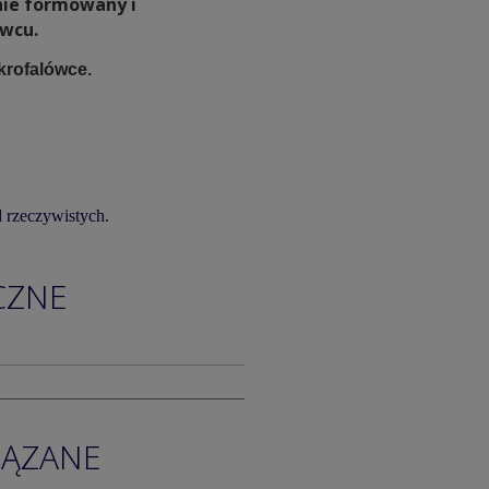
nie formowany i
awcu.
krofalówce.
 rzeczywistych.
CZNE
IĄZANE