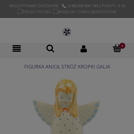
MASZ PYTANIA? ZADZWOŃ!
(+48) 690 800 780 | PON-PT. 9-16
FIGURKA ANIOŁ STRÓŻ KROPKI GALIA