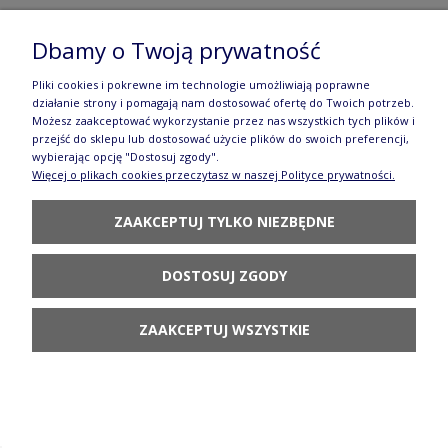
Figurka słoń siedzi Łąka Galia
Dbamy o Twoją prywatność
45,80 zł
Pliki cookies i pokrewne im technologie umożliwiają poprawne
działanie strony i pomagają nam dostosować ofertę do Twoich potrzeb.
POWIADOM O
Możesz zaakceptować wykorzystanie przez nas wszystkich tych plików i
DOSTĘPNOŚCI
przejść do sklepu lub dostosować użycie plików do swoich preferencji,
wybierając opcję "Dostosuj zgody".
Więcej o plikach cookies przeczytasz w naszej Polityce prywatności.
ZAAKCEPTUJ TYLKO NIEZBĘDNE
Voucher/bon podarunkowy (elektroniczny lub
DOSTOSUJ ZGODY
papierowy) o wartości 50 PLN Ceramika
ZAAKCEPTUJ WSZYSTKIE
Bolesławiec
50,00 zł
DO KOSZYKA