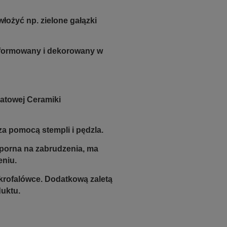
łożyć np. zielone gałązki
e formowany i dekorowany w
atowej Ceramiki
a pomocą stempli i pędzla.
odporna na zabrudzenia, ma
eniu.
krofalówce. Dodatkową zaletą
duktu.