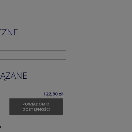
CZNE
IĄZANE
122,90 zł
POWIADOM O
DOSTĘPNOŚCI
i