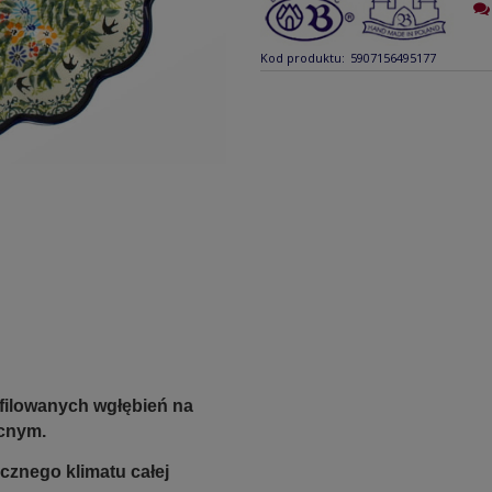
Kod produktu:
5907156495177
ofilowanych wgłębień na
ocnym.
cznego klimatu całej