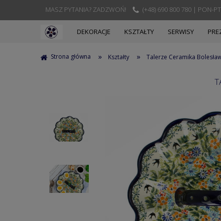
MASZ PYTANIA? ZADZWOŃ!
(+48) 690 800 780 | PON-PT
DEKORACJE
KSZTAŁTY
SERWISY
PRE
»
»
Strona główna
Kształty
Talerze Ceramika Bolesła
T