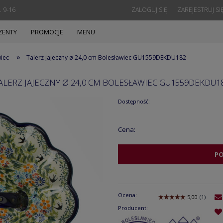
. 9-16
ZALOGUJ SIĘ
ZAREJESTRUJ SI
ZENTY
PROMOCJE
MENU
»
wiec
Talerz jajeczny ø 24,0 cm Bolesławiec GU1559DEKDU182
ALERZ JAJECZNY Ø 24,0 CM BOLESŁAWIEC GU1559DEKDU1
Dostępność:
Cena:
P
Ocena:
Producent: