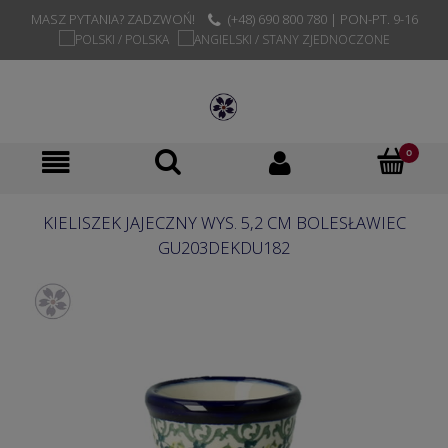
MASZ PYTANIA? ZADZWOŃ!
(+48) 690 800 780 | PON-PT. 9-16
KIELISZEK JAJECZNY WYS. 5,2 CM BOLESŁAWIEC
GU203DEKDU182