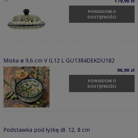
179,90 zł
POWIADOM O
DOSTĘPNOŚCI
Miska ø 9,6 cm V 0,12 L GU1384DEKDU182
96,90 zł
POWIADOM O
DOSTĘPNOŚCI
Podstawka pod łyżkę dł. 12, 8 cm