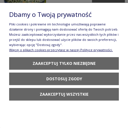
Dbamy o Twoją prywatność
Pliki cookies i pokrewne im technologie umożliwiają poprawne
działanie strony i pomagają nam dostosować ofertę do Twoich potrzeb.
Możesz zaakceptować wykorzystanie przez nas wszystkich tych plików i
przejść do sklepu lub dostosować użycie plików do swoich preferencji,
Talerz patera ø 33,0 cm Bolesławiec
wybierając opcję "Dostosuj zgody".
Więcej o plikach cookies przeczytasz w naszej Polityce prywatności.
GU1378DEKDU182
347,90 zł
ZAAKCEPTUJ TYLKO NIEZBĘDNE
POWIADOM O
DOSTĘPNOŚCI
DOSTOSUJ ZGODY
ZAAKCEPTUJ WSZYSTKIE
Czajnik Ø 18,1 cm V 0,42 L GU864DEKDU182
198,90 zł