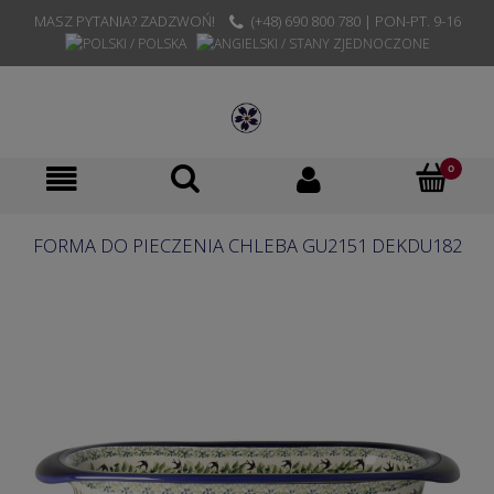
MASZ PYTANIA? ZADZWOŃ!
(+48) 690 800 780 | PON-PT. 9-16
FORMA DO PIECZENIA CHLEBA GU2151 DEKDU182