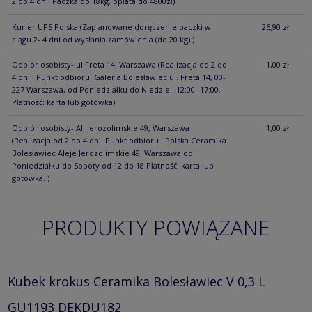
2 do 4 dni. Paczka do 18kg, opłata do 4800zł)
Kurier UPS Polska
(Zaplanowane doręczenie paczki w
26,90 zł
ciągu 2- 4 dni od wysłania zamówienia (do 20 kg).)
Odbiór osobisty- ul.Freta 14, Warszawa
(Realizacja od 2 do
1,00 zł
4 dni . Punkt odbioru: Galeria Bolesławiec ul. Freta 14, 00-
227 Warszawa, od Poniedziałku do Niedzieli,12:00- 17:00.
Płatność: karta lub gotówka)
Odbiór osobisty- Al. Jerozolimskie 49, Warszawa
1,00 zł
(Realizacja od 2 do 4 dni. Punkt odbioru : Polska Ceramika
Bolesławiec Aleje Jerozolimskie 49, Warszawa od
Poniedziałku do Soboty od 12 do 18 Płatność: karta lub
gotówka. )
PRODUKTY POWIĄZANE
Kubek krokus Ceramika Bolesławiec V 0,3 L
GU1193 DEKDU182