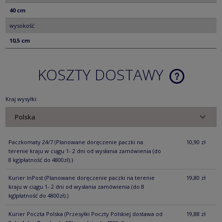
40 cm
wysokość
10,5 cm
KOSZTY DOSTAWY
CENA NIE ZA
KOSZTÓW PŁ
Kraj wysyłki:
Paczkomaty 24/7
(Planowane doręczenie paczki na
10,90 zł
terenie kraju w ciągu 1- 2 dni od wysłania zamówienia (do
8 kg)płatność do 4800zł).)
Kurier InPost
(Planowane doręczenie paczki na terenie
19,80 zł
kraju w ciągu 1- 2 dni od wysłania zamówienia (do 8
kg)płatność do 4800zł).)
Kurier Poczta Polska
(Przesyłki Poczty Polskiej dostawa od
19,88 zł