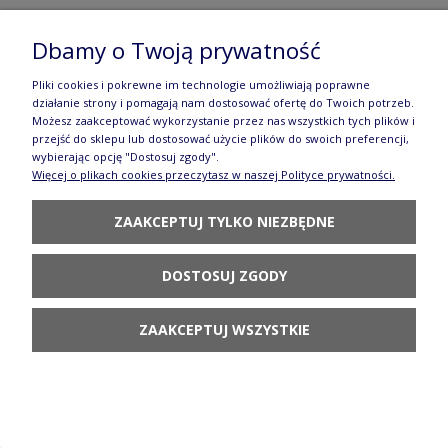
Miska ø 14 cm V 0,45 L Bolesławiec
Dbamy o Twoją prywatność
GU971DEKDU182
Pliki cookies i pokrewne im technologie umożliwiają poprawne
148,90 zł
działanie strony i pomagają nam dostosować ofertę do Twoich potrzeb.
Możesz zaakceptować wykorzystanie przez nas wszystkich tych plików i
DO KOSZYKA
przejść do sklepu lub dostosować użycie plików do swoich preferencji,
wybierając opcję "Dostosuj zgody".
Więcej o plikach cookies przeczytasz w naszej Polityce prywatności.
ZAAKCEPTUJ TYLKO NIEZBĘDNE
DOSTOSUJ ZGODY
Taca dł. 33,4 cm Bolesławiec GU1282DEKDU182
219,90 zł
ZAAKCEPTUJ WSZYSTKIE
POWIADOM O
DOSTĘPNOŚCI