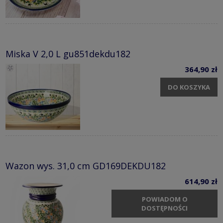
Miska V 2,0 L gu851dekdu182
364,90 zł
DO KOSZYKA
Wazon wys. 31,0 cm GD169DEKDU182
614,90 zł
POWIADOM O
DOSTĘPNOŚCI