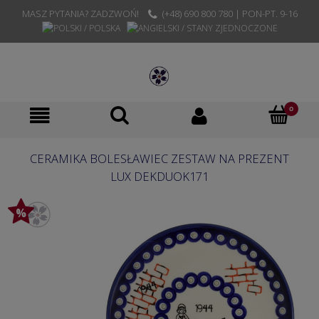
MASZ PYTANIA? ZADZWOŃ!
(+48) 690 800 780 | PON-PT. 9-16
CERAMIKA BOLESŁAWIEC ZESTAW NA PREZENT
LUX DEKDUOK171