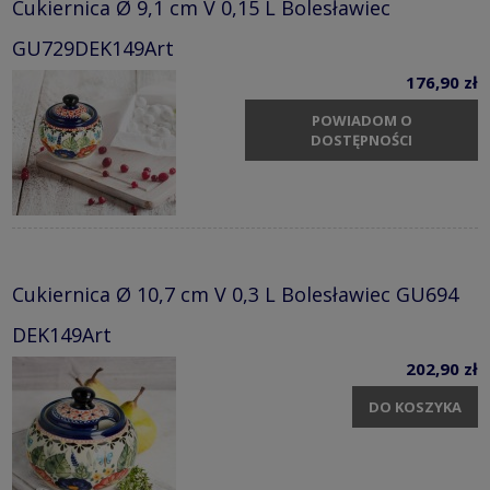
Cukiernica Ø 9,1 cm V 0,15 L Bolesławiec
GU729DEK149Art
176,90 zł
POWIADOM O
DOSTĘPNOŚCI
Cukiernica Ø 10,7 cm V 0,3 L Bolesławiec GU694
DEK149Art
202,90 zł
DO KOSZYKA