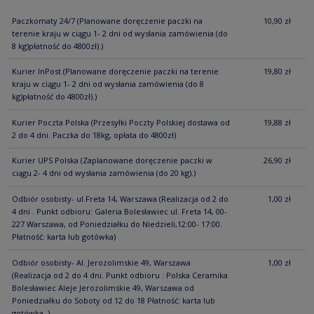
Paczkomaty 24/7
(Planowane doręczenie paczki na
10,90 zł
terenie kraju w ciągu 1- 2 dni od wysłania zamówienia (do
8 kg)płatność do 4800zł).)
Kurier InPost
(Planowane doręczenie paczki na terenie
19,80 zł
kraju w ciągu 1- 2 dni od wysłania zamówienia (do 8
kg)płatność do 4800zł).)
Kurier Poczta Polska
(Przesyłki Poczty Polskiej dostawa od
19,88 zł
2 do 4 dni. Paczka do 18kg, opłata do 4800zł)
Kurier UPS Polska
(Zaplanowane doręczenie paczki w
26,90 zł
ciągu 2- 4 dni od wysłania zamówienia (do 20 kg).)
Odbiór osobisty- ul.Freta 14, Warszawa
(Realizacja od 2 do
1,00 zł
4 dni . Punkt odbioru: Galeria Bolesławiec ul. Freta 14, 00-
227 Warszawa, od Poniedziałku do Niedzieli,12:00- 17:00.
Płatność: karta lub gotówka)
Odbiór osobisty- Al. Jerozolimskie 49, Warszawa
1,00 zł
(Realizacja od 2 do 4 dni. Punkt odbioru : Polska Ceramika
Bolesławiec Aleje Jerozolimskie 49, Warszawa od
Poniedziałku do Soboty od 12 do 18 Płatność: karta lub
gotówka. )