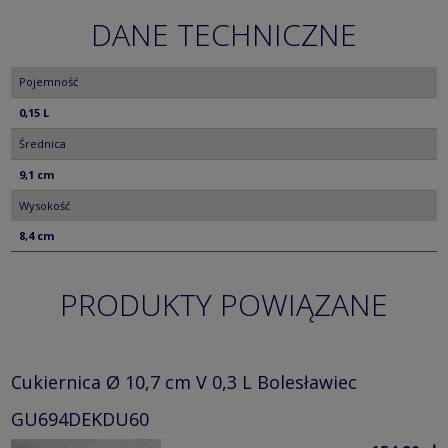
DANE TECHNICZNE
Pojemność
0,15 L
Średnica
9,1 cm
Wysokość
8,4 cm
PRODUKTY POWIĄZANE
Cukiernica Ø 10,7 cm V 0,3 L Bolesławiec
GU694DEKDU60