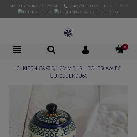
MASZ PYTANIA? ZADZWOŃ!
(+48) 690 800 780 | PON-PT. 9-16
CUKIERNICA Ø 9,1 CM V 0,15 L BOLESŁAWIEC
GU729DEKDU60