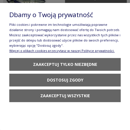
Dbamy o Twoją prywatność
Pliki cookies i pokrewne im technologie umożliwiają poprawne
działanie strony i pomagają nam dostosować ofertę do Twoich potrzeb.
Możesz zaakceptować wykorzystanie przez nas wszystkich tych plików i
Krzyż 19,5 x 11,8 cm GD1089DEKDU60
przejść do sklepu lub dostosować użycie plików do swoich preferencji,
wybierając opcję "Dostosuj zgody".
96,90 zł
Więcej o plikach cookies przeczytasz w naszej Polityce prywatności.
POWIADOM O
DOSTĘPNOŚCI
ZAAKCEPTUJ TYLKO NIEZBĘDNE
DOSTOSUJ ZGODY
ZAAKCEPTUJ WSZYSTKIE
Filiżanka i spodek Ceramika Bolesławiec V 0,11 L
GU716 DEKDU60
140,90 zł